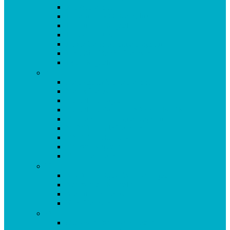
Krillöl Kapseln
L-Carnitin 500 (Kapseln)
L-Glutamin Kapseln
Lacto 11 Pulver
Leber Galle Formula Kapseln
Ling Zhi (Reishi) Kapseln
Lysin Kapseln
M
Magnesium Super Kapseln
Matrix Kapseln
Mental Fit Kapseln
Mental Fit Kapseln DOPPELPACK
Mineralstoff Formula Kapseln
MSM Formula Kapseln
MSM GEL kühlend
Mucosa Kapseln
Multivital Kapseln
N
NADH Ginkgo Formula Kapseln
Neuro Vital Kapseln
Niacin Plus Kapseln
Noni Kapseln
O-P
Oculasan Formula Kapseln