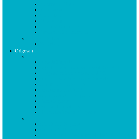
Magnesium Basis
Mittelpunkt
Multitalent
Thunbergia
Turbotag Cordyceps
Türkisblau Sangokoralle
Vitalstoff Pulver
Na Schau!
Origosan
A-B
Acerola Kapseln
Ägyptische Schwarzkümmelöl KAPSELN
Ägyptisches Schwarzkümmel ÖL
Alpha Liponsäure 300 mg Kapseln
Aminomap KAPSELN
Aminomap PULVER
Arginin Ornithin Kapseln
Basen Kapseln
Basenpulver natriumfrei
Blutzucker Formula Kapseln
C
CAL MAG Kapseln
Calcium & D3 Kapseln
Chondroitin Haifischknorpel plus MSM Kapseln