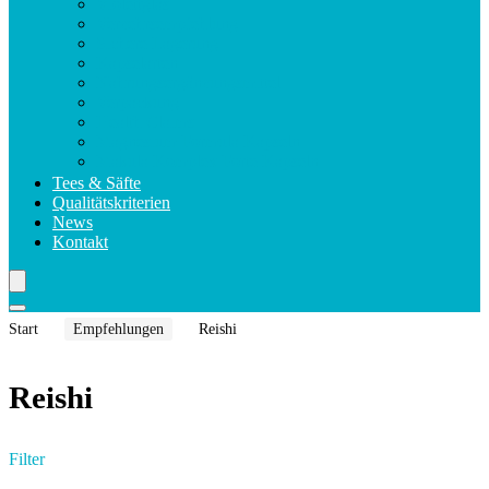
Violettglas
Verzehrsempfehlung
Sichere Lagerung
Kapselarten
Nahrungsergänzungsmittel
Verpackung
Health Claims
Magnesium Formula Kapseln
Makula Komplex Forte Kapseln
Tees & Säfte
Qualitätskriterien
News
Kontakt
Start
Empfehlungen
Reishi
Reishi
Filter