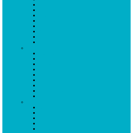
Antioxidantien
Atemwege
Basenpulver
Bindegewebe & Haut
Coenzym Q10
Darm
Elektrolytgleichgewicht
Enzyme
F-K
Fettsäuren
Gehirn
Gelenke & Knorpel
Gewicht
Haare
Immunsystem
Isoflavone
Kinderprodukte
Knochen
L-O
Leber
Libido
Mehr Energie
Menopause
Mineralstoffe & Spurenelemente