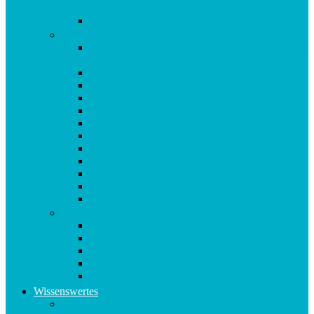
Kapseln
Origosan Uro Kapseln
V-Z
Origosan Vida Vitalis Lebenselexier – 3 Flaschen
als MULTIPACK
Origosan Vida Vitalis Lebenselixier
Origosan Vitamin B12 Plus Tropfen
Origosan Vitamin C forte Kapseln
Origosan Vitamin D 1000 I.E. Kapseln
Origosan Vitamin D3 FORTE Tropfen
Origosan Vitamin D3 Tropfen
Origosan Vitamin E Tocosan Kapseln
Origosan Vitamin E Tropfen
Origosan Vitamin K2 MK7 KAPSELN
Origosan Vitamin K2 MK7 TROPFEN
Origosan Vits for Kids Kapseln
W-Z
Origosan Weihrauch Kapseln
Origosan Weissdorn Kapseln
Origosan Yamswurzel Plus Kapseln
Origosan Zink forte Kapseln
Origosan Zistrosen Kraut
Wissenswertes
Kundenmeinungen