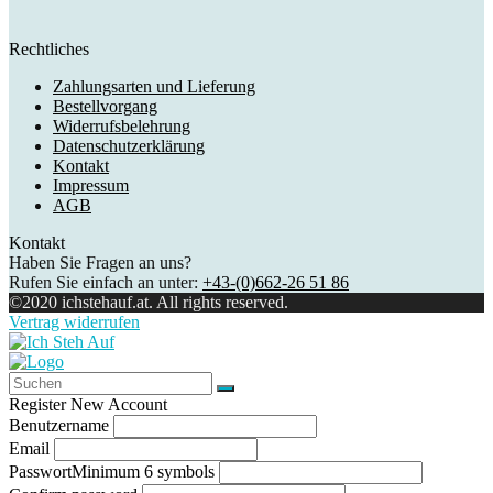
Rechtliches
Zahlungsarten und Lieferung
Bestellvorgang
Widerrufsbelehrung
Datenschutzerklärung
Kontakt
Impressum
AGB
Kontakt
Haben Sie Fragen an uns?
Rufen Sie einfach an unter:
+43-(0)662-26 51 86
©2020 ichstehauf.at. All rights reserved.
Vertrag widerrufen
Register New Account
Benutzername
Email
Passwort
Minimum 6 symbols