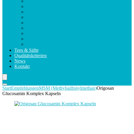
Violettglas
Verzehrsempfehlung
Sichere Lagerung
Kapselarten
Nahrungsergänzungsmittel
Verpackung
Health Claims
Magnesium Formula Kapseln
Makula Komplex Forte Kapseln
Tees & Säfte
Qualitätskriterien
News
Kontakt
Start
Empfehlungen
MSM (Methylsulfonylmethan)
Origosan
Glucosamin Komplex Kapseln