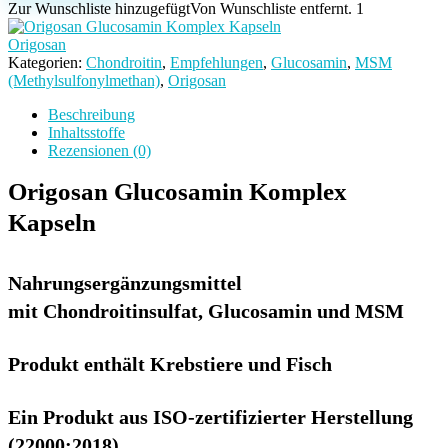
Komplex
Zur Wunschliste hinzugefügt
Von Wunschliste entfernt.
1
Kapseln
Menge
Origosan
Kategorien:
Chondroitin
,
Empfehlungen
,
Glucosamin
,
MSM
(Methylsulfonylmethan)
,
Origosan
Beschreibung
Inhaltsstoffe
Rezensionen (0)
Origosan Glucosamin Komplex
Kapseln
Nahrungsergänzungsmittel
mit Chondroitinsulfat, Glucosamin und MSM
Produkt enthält Krebstiere und Fisch
Ein Produkt aus ISO-zertifizierter Herstellung
(22000:2018)