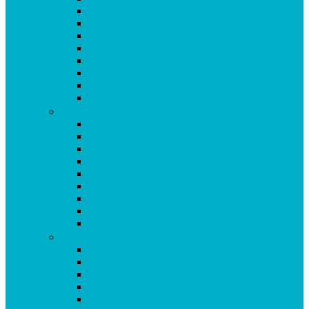
Antioxidantien
Atemwege
Basenpulver
Bindegewebe & Haut
Coenzym Q10
Darm
Elektrolytgleichgewicht
Enzyme
F-K
Fettsäuren
Gehirn
Gelenke & Knorpel
Gewicht
Haare
Immunsystem
Isoflavone
Kinderprodukte
Knochen
L-O
Leber
Libido
Mehr Energie
Menopause
Mineralstoffe & Spurenelemente