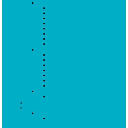
Vitalstoffe im Violettglas A – K
Antioxidans-Basis
Basisstation
Blühende Frühlingswiese
Coenzym Q10 * 100
Flotte Sprünge
Gerne Frausein
Hyaluron Komplex
Krillöl Kapseln
Vitalstoffe im Violettglas M – Z
Lachende Kinderaugen
Magnesium Basis
Mittelpunkt
Multitalent
Thunbergia
Turbotag Cordyceps
Türkisblau Sangokoralle
Vitalstoff Pulver
Na Schau!
Tees & Säfte
Zubehör
Produkte für Herz & Seele
aus dem Programm: AEG Blutdruck
Messgerät