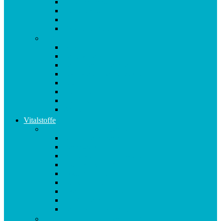
Multipräparate
Nervensystem
Omega 3
Oxidativer Stress
P-Z
Pollen
Sangokoralle
Säure-Basen-Haushalt
Sekundäre Pflanzenstoffe
Stress
Vitalpilze
Vitamine
Zähne
Vitalstoffe
Vitalstoffe im Violettglas A – K
Antioxidans-Basis
Basisstation
Blühende Frühlingswiese
Coenzym Q10 * 100
Flotte Sprünge
Gerne Frausein
Hyaluron Komplex
Krillöl Kapseln
Lachende Kinderaugen
Vitalstoffe im Violettglas M – Z