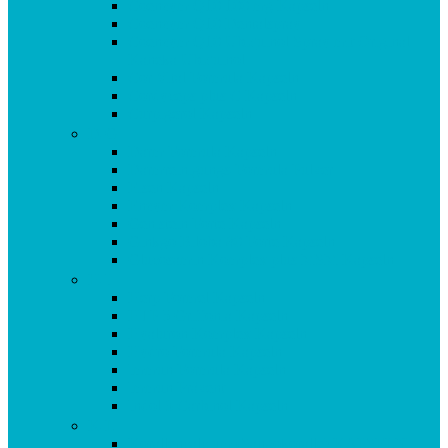
Coenzym Q10 100 mg Kapseln
Coenzym Q10 Dentalspray
Coenzym Q10 Ubiquinol Spray mit Original
Kaneka Ubiquinol
Cor Vital Formula Kapseln
Cordyceps plus C Kapseln
Curpigerol Kapseln
D-G
Darm Formula Kapseln
Darmreinigungs-Formula Pulver
Eisen Kapseln
Enzym Komplex Kapseln
Genistein Forte Kapseln
Ginkgo Biloba 80 Forte Kapseln
Glucosamin Komplex plus MSM Kapseln
H-I
Herp Formel Kapseln
HTP 5 Griffonia Kapseln
Hyaluron Komplex Kapseln
Hydro Formula Kapseln
Immun Formula Kapseln
Immun Prävent
Indol 3 Carbinol Kapseln
K-L
Korallencalcium (Sangokoralle) KAPSELN