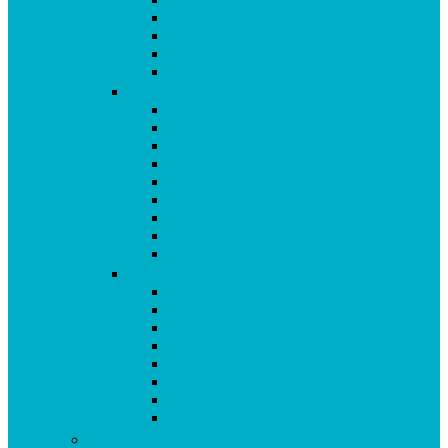
Immunsystem
Isoflavone
Kinderprodukte
Knochen
L-O
Leber
Libido
Mehr Energie
Menopause
Mineralstoffe & Spurenelemente
Multipräparate
Nervensystem
Omega 3
Oxidativer Stress
P-Z
Pollen
Sangokoralle
Säure-Basen-Haushalt
Sekundäre Pflanzenstoffe
Stress
Vitalpilze
Vitamine
Zähne
Vitalstoffe