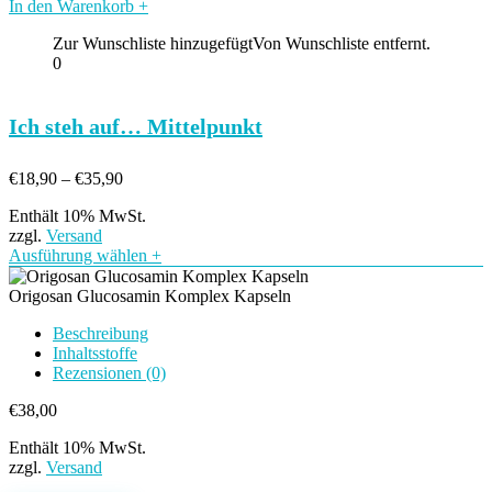
In den Warenkorb
+
Zur Wunschliste hinzugefügt
Von Wunschliste entfernt.
0
Ich steh auf… Mittelpunkt
Preisspanne:
€
18,90
–
€
35,90
€18,90
Enthält 10% MwSt.
bis
zzgl.
Versand
€35,90
Ausführung wählen
+
Origosan Glucosamin Komplex Kapseln
Beschreibung
Inhaltsstoffe
Rezensionen (0)
€
38,00
Enthält 10% MwSt.
zzgl.
Versand