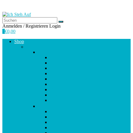
Anmelden / Registrieren
Login
0
€
0,00
Shop
Empfehlungen
A-E
Anti-Aging
Antioxidantien
Atemwege
Basenpulver
Bindegewebe & Haut
Coenzym Q10
Darm
Elektrolytgleichgewicht
Enzyme
F-K
Fettsäuren
Gehirn
Gelenke & Knorpel
Gewicht
Haare