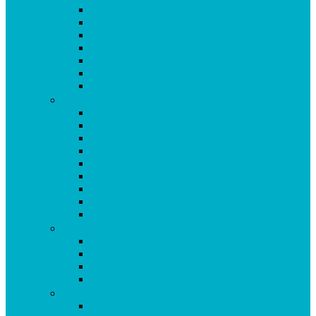
Krillöl Kapseln
L-Carnitin 500 (Kapseln)
L-Glutamin Kapseln
Lacto 11 Pulver
Leber Galle Formula Kapseln
Ling Zhi (Reishi) Kapseln
Lysin Kapseln
M
Magnesium Super Kapseln
Matrix Kapseln
Mental Fit Kapseln
Mental Fit Kapseln DOPPELPACK
Mineralstoff Formula Kapseln
MSM Formula Kapseln
MSM GEL kühlend
Mucosa Kapseln
Multivital Kapseln
N
NADH Ginkgo Formula Kapseln
Neuro Vital Kapseln
Niacin Plus Kapseln
Noni Kapseln
O-P
Oculasan Formula Kapseln