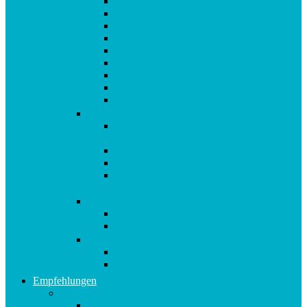
Afrokamm aus Horn von Kostkamm
Ich steh auf… Armband Leder
Ich steh auf… Armband zart
Ich steh auf… Armband Glamour
Ich steh auf… Anhänger Zipper
Ich steh auf… Reisedose
Violettglas Miron 1 L Wasserflasche
Violettglas Miron 100 ml
Violettglas Miron 250 ml
Bücher
Buch 10in2 Diät : „Morgen darf ich essen,
was ich will“
metabolic balance®: Das Aktivprogramm
metabolic balance®: Die Diät
AUSVERKAUFT metabolic balance®:
Mein Tagebuch
CDs
Robert Betz CD: Runter von den Pfunden!
Entspannung bei Stress: Audio CD
Gutscheine
Ich steh auf… Geschenkgutschein € 10,00
Ich steh auf… Geschenkgutschein € 5,00
Empfehlungen
A-E
Anti-Aging