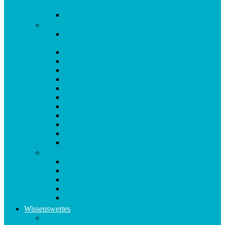
Kapseln
Origosan Uro Kapseln
V-Z
Origosan Vida Vitalis Lebenselexier – 3 Flaschen
als MULTIPACK
Origosan Vida Vitalis Lebenselixier
Origosan Vitamin B12 Plus Tropfen
Origosan Vitamin C forte Kapseln
Origosan Vitamin D 1000 I.E. Kapseln
Origosan Vitamin D3 FORTE Tropfen
Origosan Vitamin D3 Tropfen
Origosan Vitamin E Tocosan Kapseln
Origosan Vitamin E Tropfen
Origosan Vitamin K2 MK7 KAPSELN
Origosan Vitamin K2 MK7 TROPFEN
Origosan Vits for Kids Kapseln
W-Z
Origosan Weihrauch Kapseln
Origosan Weissdorn Kapseln
Origosan Yamswurzel Plus Kapseln
Origosan Zink forte Kapseln
Origosan Zistrosen Kraut
Wissenswertes
Kundenmeinungen