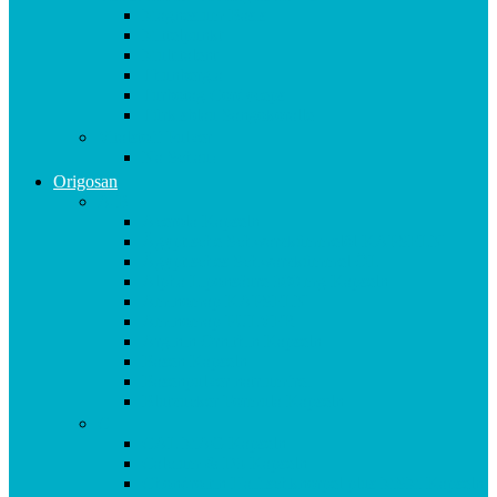
Magnesium Basis
Mittelpunkt
Multitalent
Thunbergia
Turbotag Cordyceps
Türkisblau Sangokoralle
Vitalstoff Pulver
Na Schau!
Origosan
A-B
Acerola Kapseln
Ägyptische Schwarzkümmelöl KAPSELN
Ägyptisches Schwarzkümmel ÖL
Alpha Liponsäure 300 mg Kapseln
Aminomap KAPSELN
Aminomap PULVER
Arginin Ornithin Kapseln
Basen Kapseln
Basenpulver natriumfrei
Blutzucker Formula Kapseln
C
CAL MAG Kapseln
Calcium & D3 Kapseln
Chondroitin Haifischknorpel plus MSM Kapseln