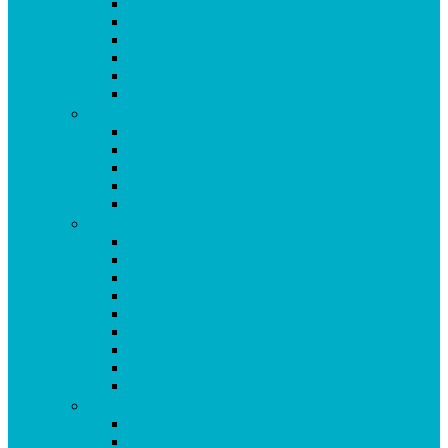
Omega 3 Fischöl Kapseln
OPC Forte Kapseln
Orthosan Grünlippmuschel Kapseln
Phytobiotika Kapseln
Probiotic Fermentgetränk
Prosta Kapseln
Q-R
Quendelkräutersaft
Red Yeast Roter Reis Kapseln
Resveratrol Kapseln
Rhodiola Rosea Kapseln
Rotklee Kapseln
S
Origosan Schlafkapseln
Origosan Schlafzwerg Spray (Schlafspray)
Origosan Schwedenbitter
Origosan Selen aus Natriumselenit
Origosan Selen forte Kapseln
Origosan Serum Lactis Plus Kapseln
Origosan SMA Chlorella Kapseln
Origosan Spirulina Mikroalge Kapseln
Origosan Super Base Kapseln
T-U
aus dem Programm: Origosan Taurin Kapseln
aus dem Sortiment: Origosan Uncaria tomentosa