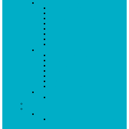
Vitalstoffe im Violettglas A – K
Antioxidans-Basis
Basisstation
Blühende Frühlingswiese
Coenzym Q10 * 100
Flotte Sprünge
Gerne Frausein
Hyaluron Komplex
Krillöl Kapseln
Vitalstoffe im Violettglas M – Z
Lachende Kinderaugen
Magnesium Basis
Mittelpunkt
Multitalent
Thunbergia
Turbotag Cordyceps
Türkisblau Sangokoralle
Vitalstoff Pulver
Na Schau!
Tees & Säfte
Zubehör
Produkte für Herz & Seele
aus dem Programm: AEG Blutdruck
Messgerät