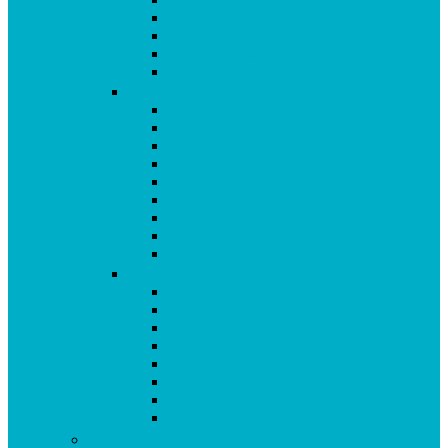
Immunsystem
Isoflavone
Kinderprodukte
Knochen
L-O
Leber
Libido
Mehr Energie
Menopause
Mineralstoffe & Spurenelemente
Multipräparate
Nervensystem
Omega 3
Oxidativer Stress
P-Z
Pollen
Sangokoralle
Säure-Basen-Haushalt
Sekundäre Pflanzenstoffe
Stress
Vitalpilze
Vitamine
Zähne
Vitalstoffe