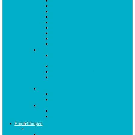
Afrokamm aus Horn von Kostkamm
Ich steh auf… Armband Leder
Ich steh auf… Armband zart
Ich steh auf… Armband Glamour
Ich steh auf… Anhänger Zipper
Ich steh auf… Reisedose
Violettglas Miron 1 L Wasserflasche
Violettglas Miron 100 ml
Violettglas Miron 250 ml
Bücher
Buch 10in2 Diät : „Morgen darf ich essen,
was ich will“
metabolic balance®: Das Aktivprogramm
metabolic balance®: Die Diät
AUSVERKAUFT metabolic balance®:
Mein Tagebuch
CDs
Robert Betz CD: Runter von den Pfunden!
Entspannung bei Stress: Audio CD
Gutscheine
Ich steh auf… Geschenkgutschein € 10,00
Ich steh auf… Geschenkgutschein € 5,00
Empfehlungen
A-E
Anti-Aging