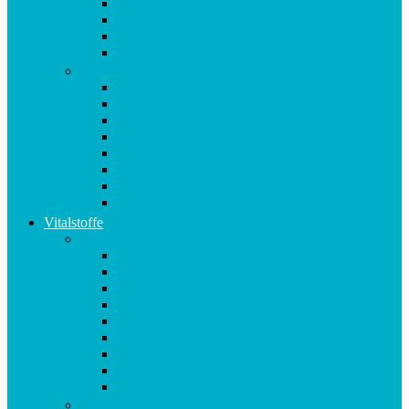
Multipräparate
Nervensystem
Omega 3
Oxidativer Stress
P-Z
Pollen
Sangokoralle
Säure-Basen-Haushalt
Sekundäre Pflanzenstoffe
Stress
Vitalpilze
Vitamine
Zähne
Vitalstoffe
Vitalstoffe im Violettglas A – K
Antioxidans-Basis
Basisstation
Blühende Frühlingswiese
Coenzym Q10 * 100
Flotte Sprünge
Gerne Frausein
Hyaluron Komplex
Krillöl Kapseln
Lachende Kinderaugen
Vitalstoffe im Violettglas M – Z