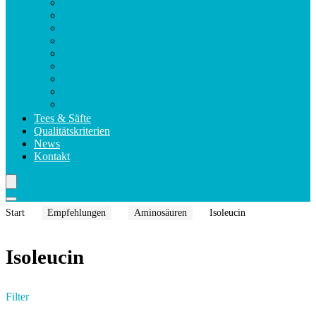
Violettglas
Verzehrsempfehlung
Sichere Lagerung
Kapselarten
Nahrungsergänzungsmittel
Verpackung
Health Claims
Magnesium Formula Kapseln
Makula Komplex Forte Kapseln
Tees & Säfte
Qualitätskriterien
News
Kontakt
Start
Empfehlungen
Aminosäuren
Isoleucin
Isoleucin
Filter