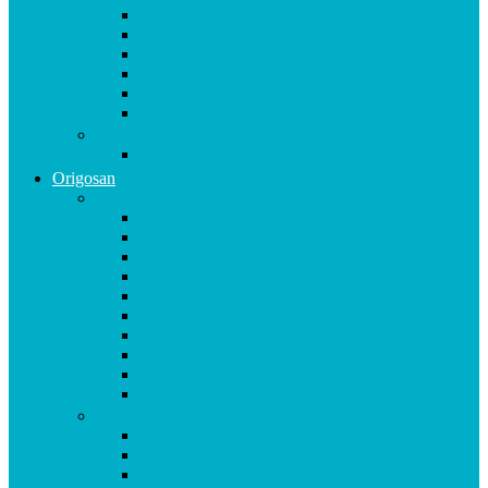
Magnesium Basis
Mittelpunkt
Multitalent
Thunbergia
Turbotag Cordyceps
Türkisblau Sangokoralle
Vitalstoff Pulver
Na Schau!
Origosan
A-B
Acerola Kapseln
Ägyptische Schwarzkümmelöl KAPSELN
Ägyptisches Schwarzkümmel ÖL
Alpha Liponsäure 300 mg Kapseln
Aminomap KAPSELN
Aminomap PULVER
Arginin Ornithin Kapseln
Basen Kapseln
Basenpulver natriumfrei
Blutzucker Formula Kapseln
C
CAL MAG Kapseln
Calcium & D3 Kapseln
Chondroitin Haifischknorpel plus MSM Kapseln