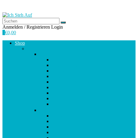
Anmelden / Registrieren
Login
0
€
0,00
Shop
Empfehlungen
A-E
Anti-Aging
Antioxidantien
Atemwege
Basenpulver
Bindegewebe & Haut
Coenzym Q10
Darm
Elektrolytgleichgewicht
Enzyme
F-K
Fettsäuren
Gehirn
Gelenke & Knorpel
Gewicht
Haare