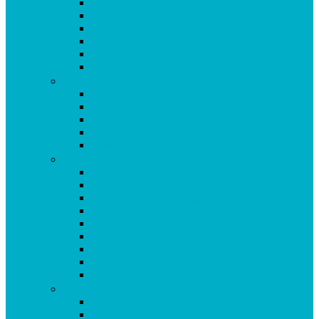
Omega 3 Fischöl Kapseln
OPC Forte Kapseln
Orthosan Grünlippmuschel Kapseln
Phytobiotika Kapseln
Probiotic Fermentgetränk
Prosta Kapseln
Q-R
Quendelkräutersaft
Red Yeast Roter Reis Kapseln
Resveratrol Kapseln
Rhodiola Rosea Kapseln
Rotklee Kapseln
S
Origosan Schlafkapseln
Origosan Schlafzwerg Spray (Schlafspray)
Origosan Schwedenbitter
Origosan Selen aus Natriumselenit
Origosan Selen forte Kapseln
Origosan Serum Lactis Plus Kapseln
Origosan SMA Chlorella Kapseln
Origosan Spirulina Mikroalge Kapseln
Origosan Super Base Kapseln
T-U
aus dem Programm: Origosan Taurin Kapseln
aus dem Sortiment: Origosan Uncaria tomentosa