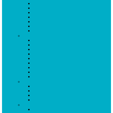
Krillöl Kapseln
L-Carnitin 500 (Kapseln)
L-Glutamin Kapseln
Lacto 11 Pulver
Leber Galle Formula Kapseln
Ling Zhi (Reishi) Kapseln
Lysin Kapseln
M
Magnesium Super Kapseln
Matrix Kapseln
Mental Fit Kapseln
Mental Fit Kapseln DOPPELPACK
Mineralstoff Formula Kapseln
MSM Formula Kapseln
MSM GEL kühlend
Mucosa Kapseln
Multivital Kapseln
N
NADH Ginkgo Formula Kapseln
Neuro Vital Kapseln
Niacin Plus Kapseln
Noni Kapseln
O-P
Oculasan Formula Kapseln