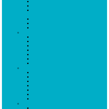
Coenzym Q10 100 mg Kapseln
Coenzym Q10 Dentalspray
Coenzym Q10 Ubiquinol Spray mit Original
Kaneka Ubiquinol
Cor Vital Formula Kapseln
Cordyceps plus C Kapseln
Curpigerol Kapseln
D-G
Darm Formula Kapseln
Darmreinigungs-Formula Pulver
Eisen Kapseln
Enzym Komplex Kapseln
Genistein Forte Kapseln
Ginkgo Biloba 80 Forte Kapseln
Glucosamin Komplex plus MSM Kapseln
H-I
Herp Formel Kapseln
HTP 5 Griffonia Kapseln
Hyaluron Komplex Kapseln
Hydro Formula Kapseln
Immun Formula Kapseln
Immun Prävent
Indol 3 Carbinol Kapseln
K-L
Korallencalcium (Sangokoralle) KAPSELN