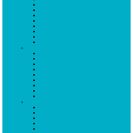
Antioxidantien
Atemwege
Basenpulver
Bindegewebe & Haut
Coenzym Q10
Darm
Elektrolytgleichgewicht
Enzyme
F-K
Fettsäuren
Gehirn
Gelenke & Knorpel
Gewicht
Haare
Immunsystem
Isoflavone
Kinderprodukte
Knochen
L-O
Leber
Libido
Mehr Energie
Menopause
Mineralstoffe & Spurenelemente