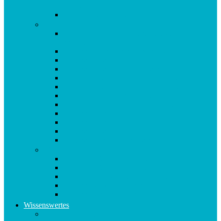
Kapseln
Origosan Uro Kapseln
V-Z
Origosan Vida Vitalis Lebenselexier – 3 Flaschen
als MULTIPACK
Origosan Vida Vitalis Lebenselixier
Origosan Vitamin B12 Plus Tropfen
Origosan Vitamin C forte Kapseln
Origosan Vitamin D 1000 I.E. Kapseln
Origosan Vitamin D3 FORTE Tropfen
Origosan Vitamin D3 Tropfen
Origosan Vitamin E Tocosan Kapseln
Origosan Vitamin E Tropfen
Origosan Vitamin K2 MK7 KAPSELN
Origosan Vitamin K2 MK7 TROPFEN
Origosan Vits for Kids Kapseln
W-Z
Origosan Weihrauch Kapseln
Origosan Weissdorn Kapseln
Origosan Yamswurzel Plus Kapseln
Origosan Zink forte Kapseln
Origosan Zistrosen Kraut
Wissenswertes
Kundenmeinungen