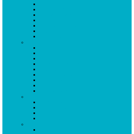
Krillöl Kapseln
L-Carnitin 500 (Kapseln)
L-Glutamin Kapseln
Lacto 11 Pulver
Leber Galle Formula Kapseln
Ling Zhi (Reishi) Kapseln
Lysin Kapseln
M
Magnesium Super Kapseln
Matrix Kapseln
Mental Fit Kapseln
Mental Fit Kapseln DOPPELPACK
Mineralstoff Formula Kapseln
MSM Formula Kapseln
MSM GEL kühlend
Mucosa Kapseln
Multivital Kapseln
N
NADH Ginkgo Formula Kapseln
Neuro Vital Kapseln
Niacin Plus Kapseln
Noni Kapseln
O-P
Oculasan Formula Kapseln