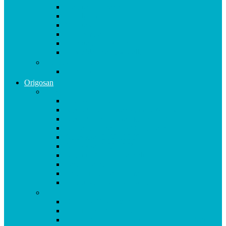
Magnesium Basis
Mittelpunkt
Multitalent
Thunbergia
Turbotag Cordyceps
Türkisblau Sangokoralle
Vitalstoff Pulver
Na Schau!
Origosan
A-B
Acerola Kapseln
Ägyptische Schwarzkümmelöl KAPSELN
Ägyptisches Schwarzkümmel ÖL
Alpha Liponsäure 300 mg Kapseln
Aminomap KAPSELN
Aminomap PULVER
Arginin Ornithin Kapseln
Basen Kapseln
Basenpulver natriumfrei
Blutzucker Formula Kapseln
C
CAL MAG Kapseln
Calcium & D3 Kapseln
Chondroitin Haifischknorpel plus MSM Kapseln