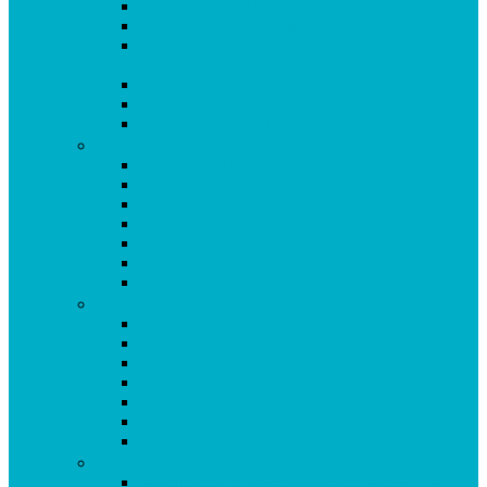
Coenzym Q10 100 mg Kapseln
Coenzym Q10 Dentalspray
Coenzym Q10 Ubiquinol Spray mit Original
Kaneka Ubiquinol
Cor Vital Formula Kapseln
Cordyceps plus C Kapseln
Curpigerol Kapseln
D-G
Darm Formula Kapseln
Darmreinigungs-Formula Pulver
Eisen Kapseln
Enzym Komplex Kapseln
Genistein Forte Kapseln
Ginkgo Biloba 80 Forte Kapseln
Glucosamin Komplex plus MSM Kapseln
H-I
Herp Formel Kapseln
HTP 5 Griffonia Kapseln
Hyaluron Komplex Kapseln
Hydro Formula Kapseln
Immun Formula Kapseln
Immun Prävent
Indol 3 Carbinol Kapseln
K-L
Korallencalcium (Sangokoralle) KAPSELN