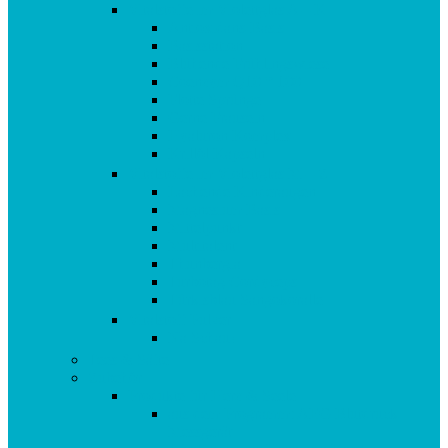
Vitalstoffe im Violettglas A – K
Antioxidans-Basis
Basisstation
Blühende Frühlingswiese
Coenzym Q10 * 100
Flotte Sprünge
Gerne Frausein
Hyaluron Komplex
Krillöl Kapseln
Vitalstoffe im Violettglas M – Z
Lachende Kinderaugen
Magnesium Basis
Mittelpunkt
Multitalent
Thunbergia
Turbotag Cordyceps
Türkisblau Sangokoralle
Vitalstoff Pulver
Na Schau!
Tees & Säfte
Zubehör
Produkte für Herz & Seele
aus dem Programm: AEG Blutdruck
Messgerät