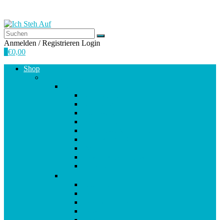
Anmelden / Registrieren
Login
0
€
0,00
Shop
Empfehlungen
A-E
Anti-Aging
Antioxidantien
Atemwege
Basenpulver
Bindegewebe & Haut
Coenzym Q10
Darm
Elektrolytgleichgewicht
Enzyme
F-K
Fettsäuren
Gehirn
Gelenke & Knorpel
Gewicht
Haare