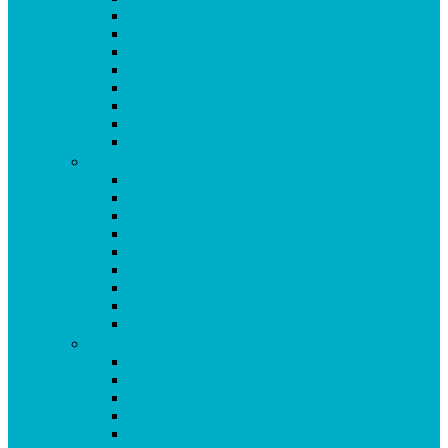
Antioxidantien
Atemwege
Basenpulver
Bindegewebe & Haut
Coenzym Q10
Darm
Elektrolytgleichgewicht
Enzyme
F-K
Fettsäuren
Gehirn
Gelenke & Knorpel
Gewicht
Haare
Immunsystem
Isoflavone
Kinderprodukte
Knochen
L-O
Leber
Libido
Mehr Energie
Menopause
Mineralstoffe & Spurenelemente