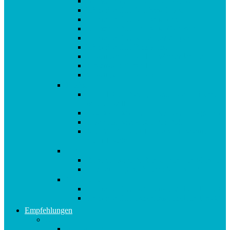
Afrokamm aus Horn von Kostkamm
Ich steh auf… Armband Leder
Ich steh auf… Armband zart
Ich steh auf… Armband Glamour
Ich steh auf… Anhänger Zipper
Ich steh auf… Reisedose
Violettglas Miron 1 L Wasserflasche
Violettglas Miron 100 ml
Violettglas Miron 250 ml
Bücher
Buch 10in2 Diät : „Morgen darf ich essen,
was ich will“
metabolic balance®: Das Aktivprogramm
metabolic balance®: Die Diät
AUSVERKAUFT metabolic balance®:
Mein Tagebuch
CDs
Robert Betz CD: Runter von den Pfunden!
Entspannung bei Stress: Audio CD
Gutscheine
Ich steh auf… Geschenkgutschein € 10,00
Ich steh auf… Geschenkgutschein € 5,00
Empfehlungen
A-E
Anti-Aging