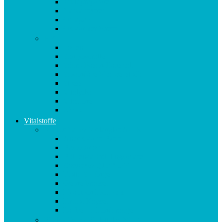
Multipräparate
Nervensystem
Omega 3
Oxidativer Stress
P-Z
Pollen
Sangokoralle
Säure-Basen-Haushalt
Sekundäre Pflanzenstoffe
Stress
Vitalpilze
Vitamine
Zähne
Vitalstoffe
Vitalstoffe im Violettglas A – K
Antioxidans-Basis
Basisstation
Blühende Frühlingswiese
Coenzym Q10 * 100
Flotte Sprünge
Gerne Frausein
Hyaluron Komplex
Krillöl Kapseln
Lachende Kinderaugen
Vitalstoffe im Violettglas M – Z