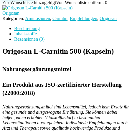
Carnitin
Zur Wunschliste hinzugefügt
Von Wunschliste entfernt.
0
500
(Kapseln)
Origosan
Menge
Kategorien:
Aminosäuren
,
Carnitin
,
Empfehlungen
,
Origosan
Beschreibung
Inhaltsstoffe
Rezensionen (0)
Origosan L-Carnitin 500 (Kapseln)
Nahrungsergänzungsmittel
Ein Produkt aus ISO-zertifizierter Herstellung
(22000:2018)
Nahrungsergänzungsmittel sind Lebensmittel, jedoch kein Ersatz für
eine gesunde und ausgewogene Ernährung. Sie können dabei
helfen, einen erhöhten Vitalstoffbedarf in bestimmten
Lebenssituationen auszugleichen. Individuelle Empfehlungen durch
Arzt und Therapeut sowie qualitativ hochwertige Produkte sind