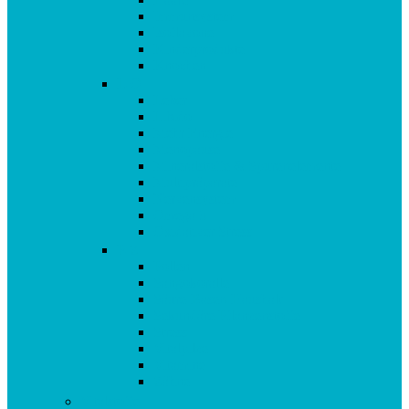
Immunsystem
Isoflavone
Kinderprodukte
Knochen
L-O
Leber
Libido
Mehr Energie
Menopause
Mineralstoffe & Spurenelemente
Multipräparate
Nervensystem
Omega 3
Oxidativer Stress
P-Z
Pollen
Sangokoralle
Säure-Basen-Haushalt
Sekundäre Pflanzenstoffe
Stress
Vitalpilze
Vitamine
Zähne
Vitalstoffe