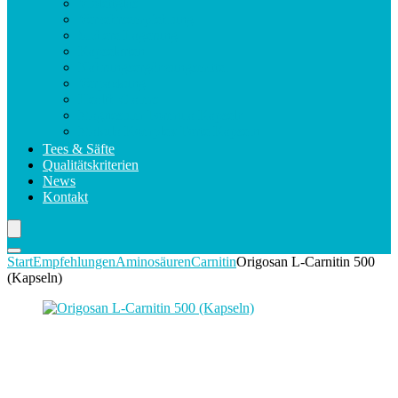
Violettglas
Verzehrsempfehlung
Sichere Lagerung
Kapselarten
Nahrungsergänzungsmittel
Verpackung
Health Claims
Magnesium Formula Kapseln
Makula Komplex Forte Kapseln
Tees & Säfte
Qualitätskriterien
News
Kontakt
Start
Empfehlungen
Aminosäuren
Carnitin
Origosan L-Carnitin 500
(Kapseln)