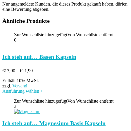
Nur angemeldete Kunden, die dieses Produkt gekauft haben, dürfen
eine Bewertung abgeben.
Ähnliche Produkte
Zur Wunschliste hinzugefügt
Von Wunschliste entfernt.
0
Ich steh auf… Basen Kapseln
Preisspanne:
€
13,90
–
€
21,90
€13,90
Enthält 10% MwSt.
bis
zzgl.
Versand
€21,90
Ausführung wählen
+
Zur Wunschliste hinzugefügt
Von Wunschliste entfernt.
3
Ich steh auf… Magnesium Basis Kapseln