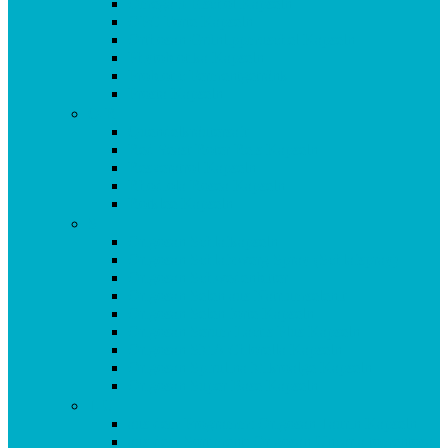
Omega 3 Fischöl Kapseln
OPC Forte Kapseln
Orthosan Grünlippmuschel Kapseln
Phytobiotika Kapseln
Probiotic Fermentgetränk
Prosta Kapseln
Q-R
Quendelkräutersaft
Red Yeast Roter Reis Kapseln
Resveratrol Kapseln
Rhodiola Rosea Kapseln
Rotklee Kapseln
S
Origosan Schlafkapseln
Origosan Schlafzwerg Spray (Schlafspray)
Origosan Schwedenbitter
Origosan Selen aus Natriumselenit
Origosan Selen forte Kapseln
Origosan Serum Lactis Plus Kapseln
Origosan SMA Chlorella Kapseln
Origosan Spirulina Mikroalge Kapseln
Origosan Super Base Kapseln
T-U
aus dem Programm: Origosan Taurin Kapseln
aus dem Sortiment: Origosan Uncaria tomentosa