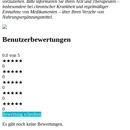
vorzuziehen. Bitte informieren Sie Ihren Arzt und Therapeuten –
insbesondere bei chronischer Krankheit und regelmäßiger
Einnahme von Medikamenten – über Ihren Verzehr von
Nahrungsergänzungsmittel.
Benutzerbewertungen
0.0
von 5
★
★
★
★
★
0
★
★
★
★
★
0
★
★
★
★
★
0
★
★
★
★
★
0
★
★
★
★
★
0
Bewertung schreiben
Es gibt noch keine Bewertungen.