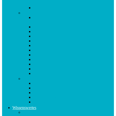
Kapseln
Origosan Uro Kapseln
V-Z
Origosan Vida Vitalis Lebenselexier – 3 Flaschen
als MULTIPACK
Origosan Vida Vitalis Lebenselixier
Origosan Vitamin B12 Plus Tropfen
Origosan Vitamin C forte Kapseln
Origosan Vitamin D 1000 I.E. Kapseln
Origosan Vitamin D3 FORTE Tropfen
Origosan Vitamin D3 Tropfen
Origosan Vitamin E Tocosan Kapseln
Origosan Vitamin E Tropfen
Origosan Vitamin K2 MK7 KAPSELN
Origosan Vitamin K2 MK7 TROPFEN
Origosan Vits for Kids Kapseln
W-Z
Origosan Weihrauch Kapseln
Origosan Weissdorn Kapseln
Origosan Yamswurzel Plus Kapseln
Origosan Zink forte Kapseln
Origosan Zistrosen Kraut
Wissenswertes
Kundenmeinungen