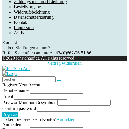
Zahlungsarten und Lieferung
Bestellvorgang
Widerrufsbelehrung
Datenschutzerklärung
Kontakt
Impressum
AGB
Kontakt
Haben Sie Fragen an uns?
Rufen Sie einfach an unter:
+43-(0)662-26 51 86
©2020 ichstehauf.at. All rights reserved.
Vertrag widerrufen
Register New Account
Benutzername
Email
Passwort
Minimum 6 symbols
Confirm password
Sign up
Haben Sie bereits ein Konto?
Anmelden
Anmelden