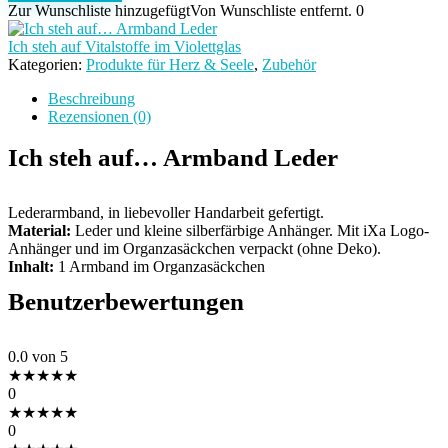
auf...
Zur Wunschliste hinzugefügt
Von Wunschliste entfernt.
0
Armband
Leder
Ich steh auf Vitalstoffe im Violettglas
Menge
Kategorien:
Produkte für Herz & Seele
,
Zubehör
Beschreibung
Rezensionen (0)
Ich steh auf… Armband Leder
Lederarmband, in liebevoller Handarbeit gefertigt.
Material:
Leder und kleine silberfärbige Anhänger. Mit iXa Logo-
Anhänger und im Organzasäckchen verpackt (ohne Deko).
Inhalt:
1 Armband im Organzasäckchen
Benutzerbewertungen
0.0
von 5
★
★
★
★
★
0
★
★
★
★
★
0