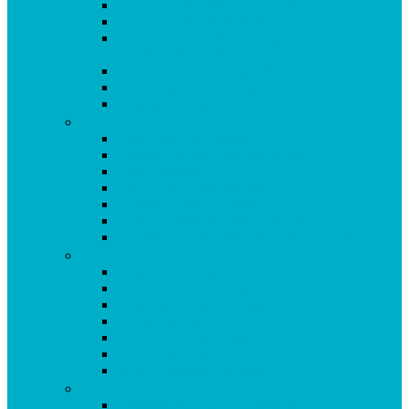
Coenzym Q10 100 mg Kapseln
Coenzym Q10 Dentalspray
Coenzym Q10 Ubiquinol Spray mit Original
Kaneka Ubiquinol
Cor Vital Formula Kapseln
Cordyceps plus C Kapseln
Curpigerol Kapseln
D-G
Darm Formula Kapseln
Darmreinigungs-Formula Pulver
Eisen Kapseln
Enzym Komplex Kapseln
Genistein Forte Kapseln
Ginkgo Biloba 80 Forte Kapseln
Glucosamin Komplex plus MSM Kapseln
H-I
Herp Formel Kapseln
HTP 5 Griffonia Kapseln
Hyaluron Komplex Kapseln
Hydro Formula Kapseln
Immun Formula Kapseln
Immun Prävent
Indol 3 Carbinol Kapseln
K-L
Korallencalcium (Sangokoralle) KAPSELN