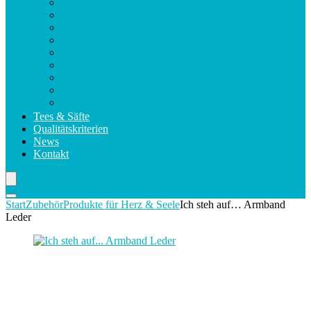
Violettglas
Verzehrsempfehlung
Sichere Lagerung
Kapselarten
Nahrungsergänzungsmittel
Verpackung
Health Claims
Magnesium Formula Kapseln
Makula Komplex Forte Kapseln
Tees & Säfte
Qualitätskriterien
News
Kontakt
Start
Zubehör
Produkte für Herz & Seele
Ich steh auf… Armband
Leder