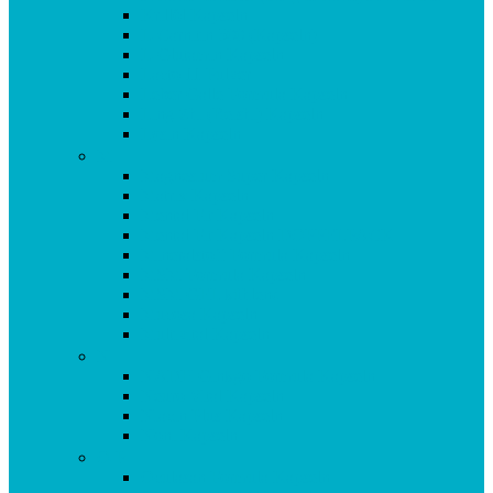
Krillöl Kapseln
L-Carnitin 500 (Kapseln)
L-Glutamin Kapseln
Lacto 11 Pulver
Leber Galle Formula Kapseln
Ling Zhi (Reishi) Kapseln
Lysin Kapseln
M
Magnesium Super Kapseln
Matrix Kapseln
Mental Fit Kapseln
Mental Fit Kapseln DOPPELPACK
Mineralstoff Formula Kapseln
MSM Formula Kapseln
MSM GEL kühlend
Mucosa Kapseln
Multivital Kapseln
N
NADH Ginkgo Formula Kapseln
Neuro Vital Kapseln
Niacin Plus Kapseln
Noni Kapseln
O-P
Oculasan Formula Kapseln