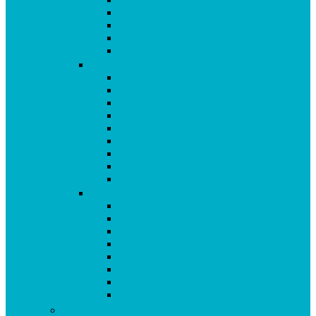
Immunsystem
Isoflavone
Kinderprodukte
Knochen
L-O
Leber
Libido
Mehr Energie
Menopause
Mineralstoffe & Spurenelemente
Multipräparate
Nervensystem
Omega 3
Oxidativer Stress
P-Z
Pollen
Sangokoralle
Säure-Basen-Haushalt
Sekundäre Pflanzenstoffe
Stress
Vitalpilze
Vitamine
Zähne
Vitalstoffe