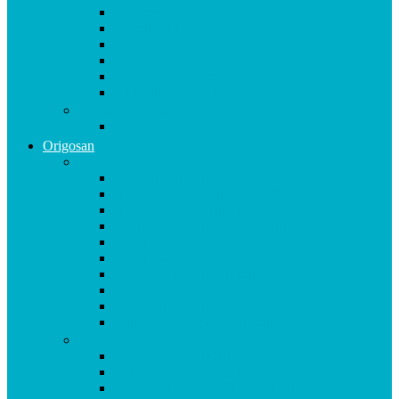
Magnesium Basis
Mittelpunkt
Multitalent
Thunbergia
Turbotag Cordyceps
Türkisblau Sangokoralle
Vitalstoff Pulver
Na Schau!
Origosan
A-B
Acerola Kapseln
Ägyptische Schwarzkümmelöl KAPSELN
Ägyptisches Schwarzkümmel ÖL
Alpha Liponsäure 300 mg Kapseln
Aminomap KAPSELN
Aminomap PULVER
Arginin Ornithin Kapseln
Basen Kapseln
Basenpulver natriumfrei
Blutzucker Formula Kapseln
C
CAL MAG Kapseln
Calcium & D3 Kapseln
Chondroitin Haifischknorpel plus MSM Kapseln