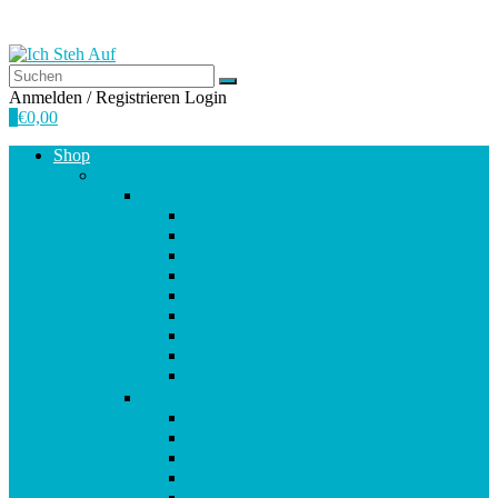
Anmelden / Registrieren
Login
0
€
0,00
Shop
Empfehlungen
A-E
Anti-Aging
Antioxidantien
Atemwege
Basenpulver
Bindegewebe & Haut
Coenzym Q10
Darm
Elektrolytgleichgewicht
Enzyme
F-K
Fettsäuren
Gehirn
Gelenke & Knorpel
Gewicht
Haare