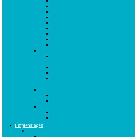
Afrokamm aus Horn von Kostkamm
Ich steh auf… Armband Leder
Ich steh auf… Armband zart
Ich steh auf… Armband Glamour
Ich steh auf… Anhänger Zipper
Ich steh auf… Reisedose
Violettglas Miron 1 L Wasserflasche
Violettglas Miron 100 ml
Violettglas Miron 250 ml
Bücher
Buch 10in2 Diät : „Morgen darf ich essen,
was ich will“
metabolic balance®: Das Aktivprogramm
metabolic balance®: Die Diät
AUSVERKAUFT metabolic balance®:
Mein Tagebuch
CDs
Robert Betz CD: Runter von den Pfunden!
Entspannung bei Stress: Audio CD
Gutscheine
Ich steh auf… Geschenkgutschein € 10,00
Ich steh auf… Geschenkgutschein € 5,00
Empfehlungen
A-E
Anti-Aging