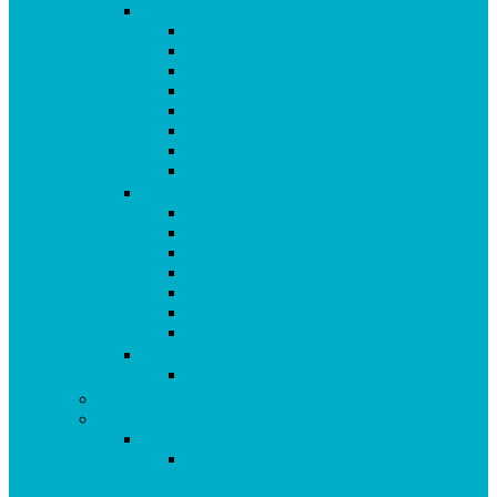
Vitalstoffe im Violettglas A – K
Antioxidans-Basis
Basisstation
Blühende Frühlingswiese
Coenzym Q10 * 100
Flotte Sprünge
Gerne Frausein
Hyaluron Komplex
Krillöl Kapseln
Vitalstoffe im Violettglas M – Z
Lachende Kinderaugen
Magnesium Basis
Mittelpunkt
Multitalent
Thunbergia
Turbotag Cordyceps
Türkisblau Sangokoralle
Vitalstoff Pulver
Na Schau!
Tees & Säfte
Zubehör
Produkte für Herz & Seele
aus dem Programm: AEG Blutdruck
Messgerät