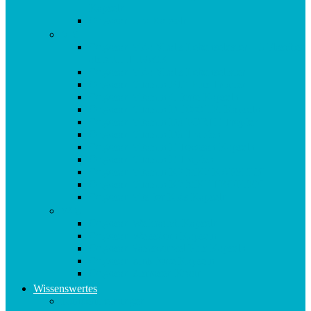
Kapseln
Origosan Uro Kapseln
V-Z
Origosan Vida Vitalis Lebenselexier – 3 Flaschen
als MULTIPACK
Origosan Vida Vitalis Lebenselixier
Origosan Vitamin B12 Plus Tropfen
Origosan Vitamin C forte Kapseln
Origosan Vitamin D 1000 I.E. Kapseln
Origosan Vitamin D3 FORTE Tropfen
Origosan Vitamin D3 Tropfen
Origosan Vitamin E Tocosan Kapseln
Origosan Vitamin E Tropfen
Origosan Vitamin K2 MK7 KAPSELN
Origosan Vitamin K2 MK7 TROPFEN
Origosan Vits for Kids Kapseln
W-Z
Origosan Weihrauch Kapseln
Origosan Weissdorn Kapseln
Origosan Yamswurzel Plus Kapseln
Origosan Zink forte Kapseln
Origosan Zistrosen Kraut
Wissenswertes
Kundenmeinungen