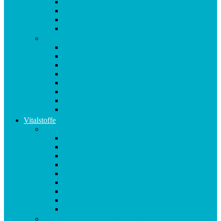
Multipräparate
Nervensystem
Omega 3
Oxidativer Stress
P-Z
Pollen
Sangokoralle
Säure-Basen-Haushalt
Sekundäre Pflanzenstoffe
Stress
Vitalpilze
Vitamine
Zähne
Vitalstoffe
Vitalstoffe im Violettglas A – K
Antioxidans-Basis
Basisstation
Blühende Frühlingswiese
Coenzym Q10 * 100
Flotte Sprünge
Gerne Frausein
Hyaluron Komplex
Krillöl Kapseln
Lachende Kinderaugen
Vitalstoffe im Violettglas M – Z