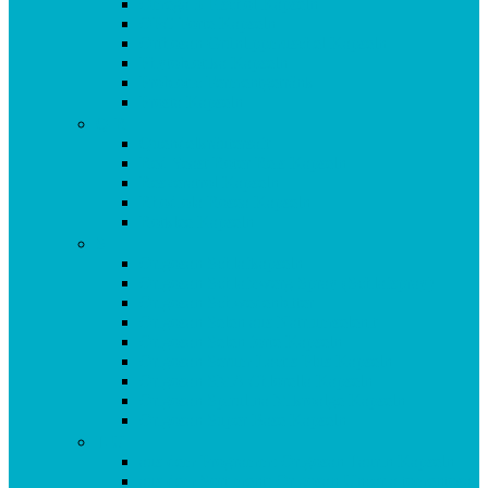
Omega 3 Fischöl Kapseln
OPC Forte Kapseln
Orthosan Grünlippmuschel Kapseln
Phytobiotika Kapseln
Probiotic Fermentgetränk
Prosta Kapseln
Q-R
Quendelkräutersaft
Red Yeast Roter Reis Kapseln
Resveratrol Kapseln
Rhodiola Rosea Kapseln
Rotklee Kapseln
S
Origosan Schlafkapseln
Origosan Schlafzwerg Spray (Schlafspray)
Origosan Schwedenbitter
Origosan Selen aus Natriumselenit
Origosan Selen forte Kapseln
Origosan Serum Lactis Plus Kapseln
Origosan SMA Chlorella Kapseln
Origosan Spirulina Mikroalge Kapseln
Origosan Super Base Kapseln
T-U
aus dem Programm: Origosan Taurin Kapseln
aus dem Sortiment: Origosan Uncaria tomentosa