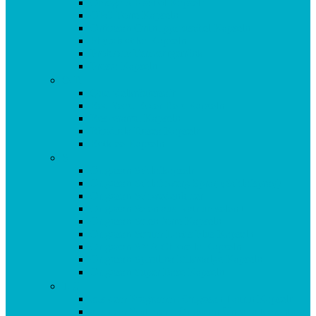
Omega 3 Fischöl Kapseln
OPC Forte Kapseln
Orthosan Grünlippmuschel Kapseln
Phytobiotika Kapseln
Probiotic Fermentgetränk
Prosta Kapseln
Q-R
Quendelkräutersaft
Red Yeast Roter Reis Kapseln
Resveratrol Kapseln
Rhodiola Rosea Kapseln
Rotklee Kapseln
S
Origosan Schlafkapseln
Origosan Schlafzwerg Spray (Schlafspray)
Origosan Schwedenbitter
Origosan Selen aus Natriumselenit
Origosan Selen forte Kapseln
Origosan Serum Lactis Plus Kapseln
Origosan SMA Chlorella Kapseln
Origosan Spirulina Mikroalge Kapseln
Origosan Super Base Kapseln
T-U
aus dem Programm: Origosan Taurin Kapseln
aus dem Sortiment: Origosan Uncaria tomentosa