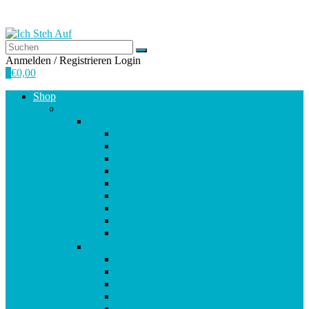
Anmelden / Registrieren
Login
0
€
0,00
Shop
Empfehlungen
A-E
Anti-Aging
Antioxidantien
Atemwege
Basenpulver
Bindegewebe & Haut
Coenzym Q10
Darm
Elektrolytgleichgewicht
Enzyme
F-K
Fettsäuren
Gehirn
Gelenke & Knorpel
Gewicht
Haare