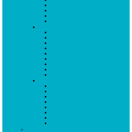
Immunsystem
Isoflavone
Kinderprodukte
Knochen
L-O
Leber
Libido
Mehr Energie
Menopause
Mineralstoffe & Spurenelemente
Multipräparate
Nervensystem
Omega 3
Oxidativer Stress
P-Z
Pollen
Sangokoralle
Säure-Basen-Haushalt
Sekundäre Pflanzenstoffe
Stress
Vitalpilze
Vitamine
Zähne
Vitalstoffe