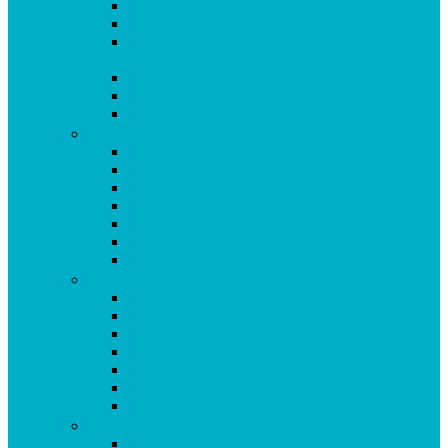
Coenzym Q10 100 mg Kapseln
Coenzym Q10 Dentalspray
Coenzym Q10 Ubiquinol Spray mit Original
Kaneka Ubiquinol
Cor Vital Formula Kapseln
Cordyceps plus C Kapseln
Curpigerol Kapseln
D-G
Darm Formula Kapseln
Darmreinigungs-Formula Pulver
Eisen Kapseln
Enzym Komplex Kapseln
Genistein Forte Kapseln
Ginkgo Biloba 80 Forte Kapseln
Glucosamin Komplex plus MSM Kapseln
H-I
Herp Formel Kapseln
HTP 5 Griffonia Kapseln
Hyaluron Komplex Kapseln
Hydro Formula Kapseln
Immun Formula Kapseln
Immun Prävent
Indol 3 Carbinol Kapseln
K-L
Korallencalcium (Sangokoralle) KAPSELN