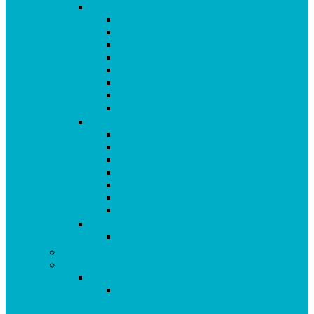
Vitalstoffe im Violettglas A – K
Antioxidans-Basis
Basisstation
Blühende Frühlingswiese
Coenzym Q10 * 100
Flotte Sprünge
Gerne Frausein
Hyaluron Komplex
Krillöl Kapseln
Vitalstoffe im Violettglas M – Z
Lachende Kinderaugen
Magnesium Basis
Mittelpunkt
Multitalent
Thunbergia
Turbotag Cordyceps
Türkisblau Sangokoralle
Vitalstoff Pulver
Na Schau!
Tees & Säfte
Zubehör
Produkte für Herz & Seele
aus dem Programm: AEG Blutdruck
Messgerät