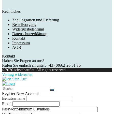
Rechtliches
Zahlungsarten und Lieferung
Bestellvorgang
Widerrufsbelehrung
Datenschutzerklärung
Kontakt
Impressum
AGB
Kontakt
Haben Sie Fragen an uns?
Rufen Sie einfach an unter:
+43-(0)662-26 51 86
©2020 ichstehauf.at. All rights reserved.
Vertrag widerrufen
Register New Account
Benutzername
Email
Passwort
Minimum 6 symbols