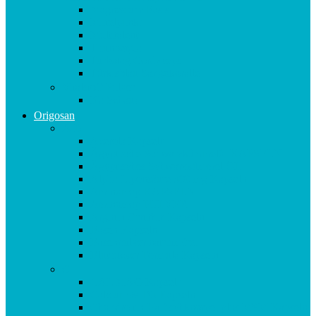
Magnesium Basis
Mittelpunkt
Multitalent
Thunbergia
Turbotag Cordyceps
Türkisblau Sangokoralle
Vitalstoff Pulver
Na Schau!
Origosan
A-B
Acerola Kapseln
Ägyptische Schwarzkümmelöl KAPSELN
Ägyptisches Schwarzkümmel ÖL
Alpha Liponsäure 300 mg Kapseln
Aminomap KAPSELN
Aminomap PULVER
Arginin Ornithin Kapseln
Basen Kapseln
Basenpulver natriumfrei
Blutzucker Formula Kapseln
C
CAL MAG Kapseln
Calcium & D3 Kapseln
Chondroitin Haifischknorpel plus MSM Kapseln