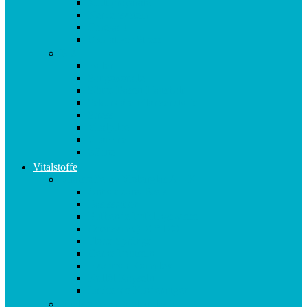
Multipräparate
Nervensystem
Omega 3
Oxidativer Stress
P-Z
Pollen
Sangokoralle
Säure-Basen-Haushalt
Sekundäre Pflanzenstoffe
Stress
Vitalpilze
Vitamine
Zähne
Vitalstoffe
Vitalstoffe im Violettglas A – K
Antioxidans-Basis
Basisstation
Blühende Frühlingswiese
Coenzym Q10 * 100
Flotte Sprünge
Gerne Frausein
Hyaluron Komplex
Krillöl Kapseln
Lachende Kinderaugen
Vitalstoffe im Violettglas M – Z