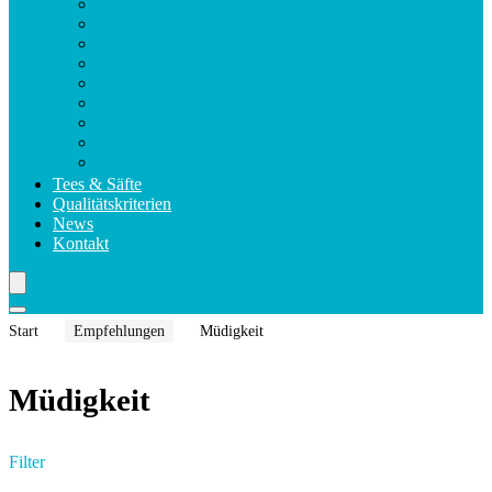
Violettglas
Verzehrsempfehlung
Sichere Lagerung
Kapselarten
Nahrungsergänzungsmittel
Verpackung
Health Claims
Magnesium Formula Kapseln
Makula Komplex Forte Kapseln
Tees & Säfte
Qualitätskriterien
News
Kontakt
Start
Empfehlungen
Müdigkeit
Müdigkeit
Filter