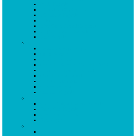
Krillöl Kapseln
L-Carnitin 500 (Kapseln)
L-Glutamin Kapseln
Lacto 11 Pulver
Leber Galle Formula Kapseln
Ling Zhi (Reishi) Kapseln
Lysin Kapseln
M
Magnesium Super Kapseln
Matrix Kapseln
Mental Fit Kapseln
Mental Fit Kapseln DOPPELPACK
Mineralstoff Formula Kapseln
MSM Formula Kapseln
MSM GEL kühlend
Mucosa Kapseln
Multivital Kapseln
N
NADH Ginkgo Formula Kapseln
Neuro Vital Kapseln
Niacin Plus Kapseln
Noni Kapseln
O-P
Oculasan Formula Kapseln