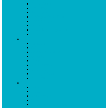
Antioxidantien
Atemwege
Basenpulver
Bindegewebe & Haut
Coenzym Q10
Darm
Elektrolytgleichgewicht
Enzyme
F-K
Fettsäuren
Gehirn
Gelenke & Knorpel
Gewicht
Haare
Immunsystem
Isoflavone
Kinderprodukte
Knochen
L-O
Leber
Libido
Mehr Energie
Menopause
Mineralstoffe & Spurenelemente