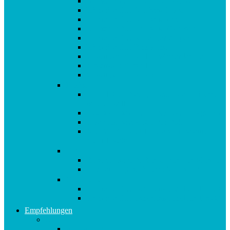
Afrokamm aus Horn von Kostkamm
Ich steh auf… Armband Leder
Ich steh auf… Armband zart
Ich steh auf… Armband Glamour
Ich steh auf… Anhänger Zipper
Ich steh auf… Reisedose
Violettglas Miron 1 L Wasserflasche
Violettglas Miron 100 ml
Violettglas Miron 250 ml
Bücher
Buch 10in2 Diät : „Morgen darf ich essen,
was ich will“
metabolic balance®: Das Aktivprogramm
metabolic balance®: Die Diät
AUSVERKAUFT metabolic balance®:
Mein Tagebuch
CDs
Robert Betz CD: Runter von den Pfunden!
Entspannung bei Stress: Audio CD
Gutscheine
Ich steh auf… Geschenkgutschein € 10,00
Ich steh auf… Geschenkgutschein € 5,00
Empfehlungen
A-E
Anti-Aging