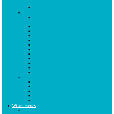
Kapseln
Origosan Uro Kapseln
V-Z
Origosan Vida Vitalis Lebenselexier – 3 Flaschen
als MULTIPACK
Origosan Vida Vitalis Lebenselixier
Origosan Vitamin B12 Plus Tropfen
Origosan Vitamin C forte Kapseln
Origosan Vitamin D 1000 I.E. Kapseln
Origosan Vitamin D3 FORTE Tropfen
Origosan Vitamin D3 Tropfen
Origosan Vitamin E Tocosan Kapseln
Origosan Vitamin E Tropfen
Origosan Vitamin K2 MK7 KAPSELN
Origosan Vitamin K2 MK7 TROPFEN
Origosan Vits for Kids Kapseln
W-Z
Origosan Weihrauch Kapseln
Origosan Weissdorn Kapseln
Origosan Yamswurzel Plus Kapseln
Origosan Zink forte Kapseln
Origosan Zistrosen Kraut
Wissenswertes
Kundenmeinungen