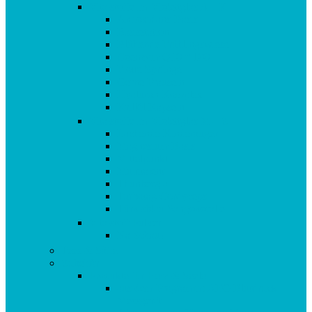
Vitalstoffe im Violettglas A – K
Antioxidans-Basis
Basisstation
Blühende Frühlingswiese
Coenzym Q10 * 100
Flotte Sprünge
Gerne Frausein
Hyaluron Komplex
Krillöl Kapseln
Vitalstoffe im Violettglas M – Z
Lachende Kinderaugen
Magnesium Basis
Mittelpunkt
Multitalent
Thunbergia
Turbotag Cordyceps
Türkisblau Sangokoralle
Vitalstoff Pulver
Na Schau!
Tees & Säfte
Zubehör
Produkte für Herz & Seele
aus dem Programm: AEG Blutdruck
Messgerät