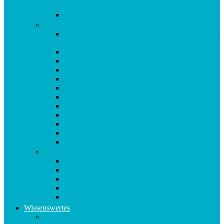
Kapseln
Origosan Uro Kapseln
V-Z
Origosan Vida Vitalis Lebenselexier – 3 Flaschen
als MULTIPACK
Origosan Vida Vitalis Lebenselixier
Origosan Vitamin B12 Plus Tropfen
Origosan Vitamin C forte Kapseln
Origosan Vitamin D 1000 I.E. Kapseln
Origosan Vitamin D3 FORTE Tropfen
Origosan Vitamin D3 Tropfen
Origosan Vitamin E Tocosan Kapseln
Origosan Vitamin E Tropfen
Origosan Vitamin K2 MK7 KAPSELN
Origosan Vitamin K2 MK7 TROPFEN
Origosan Vits for Kids Kapseln
W-Z
Origosan Weihrauch Kapseln
Origosan Weissdorn Kapseln
Origosan Yamswurzel Plus Kapseln
Origosan Zink forte Kapseln
Origosan Zistrosen Kraut
Wissenswertes
Kundenmeinungen