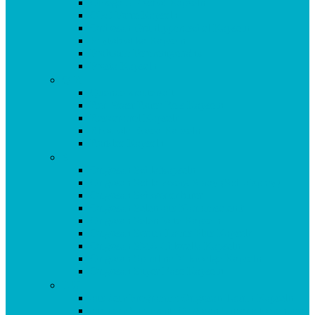
Omega 3 Fischöl Kapseln
OPC Forte Kapseln
Orthosan Grünlippmuschel Kapseln
Phytobiotika Kapseln
Probiotic Fermentgetränk
Prosta Kapseln
Q-R
Quendelkräutersaft
Red Yeast Roter Reis Kapseln
Resveratrol Kapseln
Rhodiola Rosea Kapseln
Rotklee Kapseln
S
Origosan Schlafkapseln
Origosan Schlafzwerg Spray (Schlafspray)
Origosan Schwedenbitter
Origosan Selen aus Natriumselenit
Origosan Selen forte Kapseln
Origosan Serum Lactis Plus Kapseln
Origosan SMA Chlorella Kapseln
Origosan Spirulina Mikroalge Kapseln
Origosan Super Base Kapseln
T-U
aus dem Programm: Origosan Taurin Kapseln
aus dem Sortiment: Origosan Uncaria tomentosa