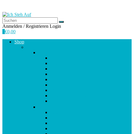
Anmelden / Registrieren
Login
0
€
0,00
Shop
Empfehlungen
A-E
Anti-Aging
Antioxidantien
Atemwege
Basenpulver
Bindegewebe & Haut
Coenzym Q10
Darm
Elektrolytgleichgewicht
Enzyme
F-K
Fettsäuren
Gehirn
Gelenke & Knorpel
Gewicht
Haare