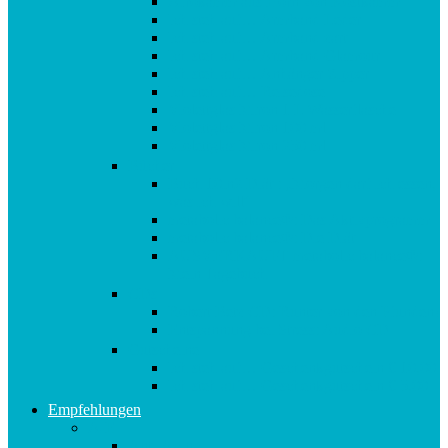
Afrokamm aus Horn von Kostkamm
Ich steh auf… Armband Leder
Ich steh auf… Armband zart
Ich steh auf… Armband Glamour
Ich steh auf… Anhänger Zipper
Ich steh auf… Reisedose
Violettglas Miron 1 L Wasserflasche
Violettglas Miron 100 ml
Violettglas Miron 250 ml
Bücher
Buch 10in2 Diät : „Morgen darf ich essen,
was ich will“
metabolic balance®: Das Aktivprogramm
metabolic balance®: Die Diät
AUSVERKAUFT metabolic balance®:
Mein Tagebuch
CDs
Robert Betz CD: Runter von den Pfunden!
Entspannung bei Stress: Audio CD
Gutscheine
Ich steh auf… Geschenkgutschein € 10,00
Ich steh auf… Geschenkgutschein € 5,00
Empfehlungen
A-E
Anti-Aging