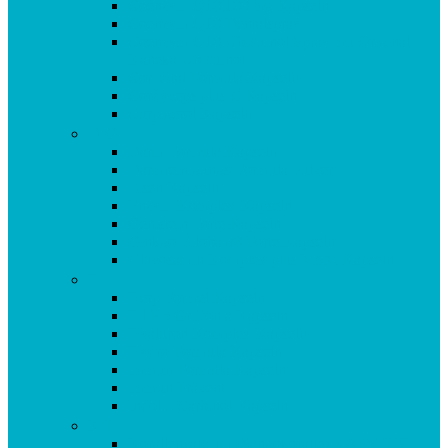
Coenzym Q10 100 mg Kapseln
Coenzym Q10 Dentalspray
Coenzym Q10 Ubiquinol Spray mit Original
Kaneka Ubiquinol
Cor Vital Formula Kapseln
Cordyceps plus C Kapseln
Curpigerol Kapseln
D-G
Darm Formula Kapseln
Darmreinigungs-Formula Pulver
Eisen Kapseln
Enzym Komplex Kapseln
Genistein Forte Kapseln
Ginkgo Biloba 80 Forte Kapseln
Glucosamin Komplex plus MSM Kapseln
H-I
Herp Formel Kapseln
HTP 5 Griffonia Kapseln
Hyaluron Komplex Kapseln
Hydro Formula Kapseln
Immun Formula Kapseln
Immun Prävent
Indol 3 Carbinol Kapseln
K-L
Korallencalcium (Sangokoralle) KAPSELN