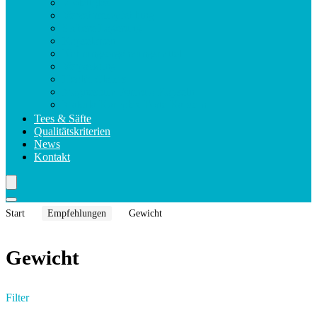
Violettglas
Verzehrsempfehlung
Sichere Lagerung
Kapselarten
Nahrungsergänzungsmittel
Verpackung
Health Claims
Magnesium Formula Kapseln
Makula Komplex Forte Kapseln
Tees & Säfte
Qualitätskriterien
News
Kontakt
Start
Empfehlungen
Gewicht
Gewicht
Filter