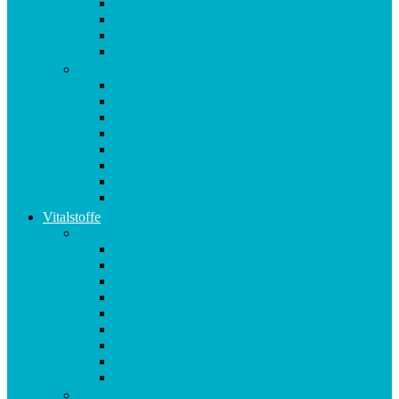
Multipräparate
Nervensystem
Omega 3
Oxidativer Stress
P-Z
Pollen
Sangokoralle
Säure-Basen-Haushalt
Sekundäre Pflanzenstoffe
Stress
Vitalpilze
Vitamine
Zähne
Vitalstoffe
Vitalstoffe im Violettglas A – K
Antioxidans-Basis
Basisstation
Blühende Frühlingswiese
Coenzym Q10 * 100
Flotte Sprünge
Gerne Frausein
Hyaluron Komplex
Krillöl Kapseln
Lachende Kinderaugen
Vitalstoffe im Violettglas M – Z