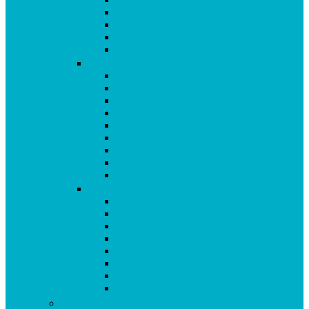
Immunsystem
Isoflavone
Kinderprodukte
Knochen
L-O
Leber
Libido
Mehr Energie
Menopause
Mineralstoffe & Spurenelemente
Multipräparate
Nervensystem
Omega 3
Oxidativer Stress
P-Z
Pollen
Sangokoralle
Säure-Basen-Haushalt
Sekundäre Pflanzenstoffe
Stress
Vitalpilze
Vitamine
Zähne
Vitalstoffe