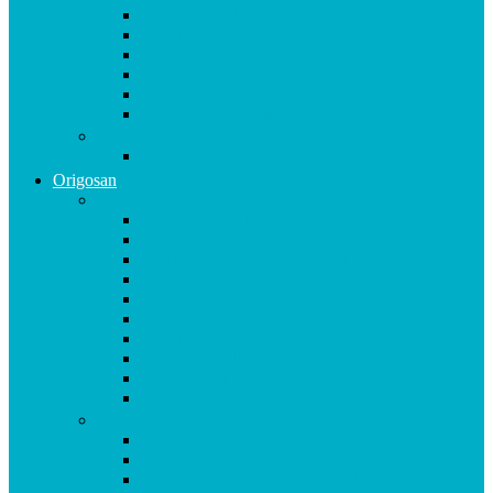
Magnesium Basis
Mittelpunkt
Multitalent
Thunbergia
Turbotag Cordyceps
Türkisblau Sangokoralle
Vitalstoff Pulver
Na Schau!
Origosan
A-B
Acerola Kapseln
Ägyptische Schwarzkümmelöl KAPSELN
Ägyptisches Schwarzkümmel ÖL
Alpha Liponsäure 300 mg Kapseln
Aminomap KAPSELN
Aminomap PULVER
Arginin Ornithin Kapseln
Basen Kapseln
Basenpulver natriumfrei
Blutzucker Formula Kapseln
C
CAL MAG Kapseln
Calcium & D3 Kapseln
Chondroitin Haifischknorpel plus MSM Kapseln