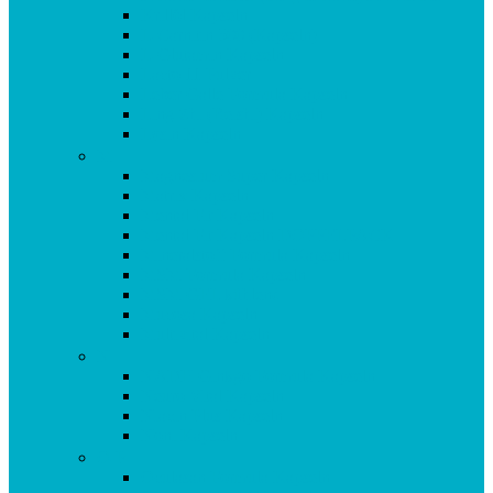
Krillöl Kapseln
L-Carnitin 500 (Kapseln)
L-Glutamin Kapseln
Lacto 11 Pulver
Leber Galle Formula Kapseln
Ling Zhi (Reishi) Kapseln
Lysin Kapseln
M
Magnesium Super Kapseln
Matrix Kapseln
Mental Fit Kapseln
Mental Fit Kapseln DOPPELPACK
Mineralstoff Formula Kapseln
MSM Formula Kapseln
MSM GEL kühlend
Mucosa Kapseln
Multivital Kapseln
N
NADH Ginkgo Formula Kapseln
Neuro Vital Kapseln
Niacin Plus Kapseln
Noni Kapseln
O-P
Oculasan Formula Kapseln