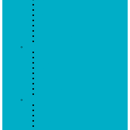
Antioxidantien
Atemwege
Basenpulver
Bindegewebe & Haut
Coenzym Q10
Darm
Elektrolytgleichgewicht
Enzyme
F-K
Fettsäuren
Gehirn
Gelenke & Knorpel
Gewicht
Haare
Immunsystem
Isoflavone
Kinderprodukte
Knochen
L-O
Leber
Libido
Mehr Energie
Menopause
Mineralstoffe & Spurenelemente