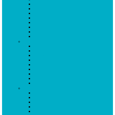
Antioxidantien
Atemwege
Basenpulver
Bindegewebe & Haut
Coenzym Q10
Darm
Elektrolytgleichgewicht
Enzyme
F-K
Fettsäuren
Gehirn
Gelenke & Knorpel
Gewicht
Haare
Immunsystem
Isoflavone
Kinderprodukte
Knochen
L-O
Leber
Libido
Mehr Energie
Menopause
Mineralstoffe & Spurenelemente