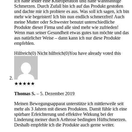
Ich hatte leider eine Knieoperation und hatte wahnsinnige
Schmerzen. Durch Zufall bin ich auf das Produkt gestoßen
und dachte mir ich probiere es aus. Was soll ich sagen, ich bin
mehr wie begeistert! Ich bin nun endlich schmerzfrei! Auch
meine Mutter oder Schwester benutzt unterschiedliche
Produkte dieser Firma und alle sind mehr wie zufrieden!
Wenn man seiner Gesundheit etwas gutes tun möchte und das
aus natürlicher Weise – dann kann ich nur diese Produkte
empfehlen.
Hilfreich
(
0
)
Nicht hilfreich
(
0
)
You have already voted this
★
★
★
★
★
Thomas S.
–
5. Dezember 2019
Meinen Bewegungsapparat unterstütze ich mittlerweile seit
mehr als 3 Jahren mit diesen Produkten. Damit fühle ich eine
spürbare Erleichterung und effektive Wirkung bei der
Linderung meiner durch Arthrose bedingten Hüftschmerzen.
Deshalb empfehle ich die Produkte auch gerne weiter.