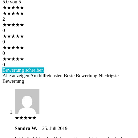
5.0
von 5
★
★
★
★
★
★
★
★
★
★
2
★
★
★
★
★
0
★
★
★
★
★
0
★
★
★
★
★
0
★
★
★
★
★
0
Bewertung schreiben
Alle anzeigen
Am hilfreichsten
Beste Bewertung
Niedrigste
Bewertung
★
★
★
★
★
Sandra W.
–
25. Juli 2019