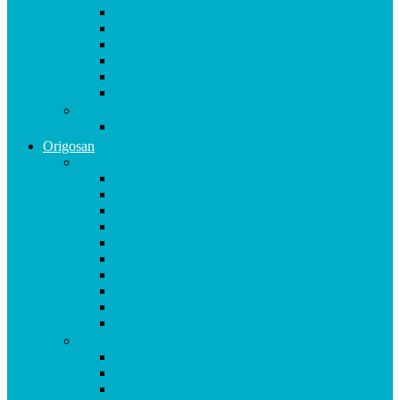
Magnesium Basis
Mittelpunkt
Multitalent
Thunbergia
Turbotag Cordyceps
Türkisblau Sangokoralle
Vitalstoff Pulver
Na Schau!
Origosan
A-B
Acerola Kapseln
Ägyptische Schwarzkümmelöl KAPSELN
Ägyptisches Schwarzkümmel ÖL
Alpha Liponsäure 300 mg Kapseln
Aminomap KAPSELN
Aminomap PULVER
Arginin Ornithin Kapseln
Basen Kapseln
Basenpulver natriumfrei
Blutzucker Formula Kapseln
C
CAL MAG Kapseln
Calcium & D3 Kapseln
Chondroitin Haifischknorpel plus MSM Kapseln