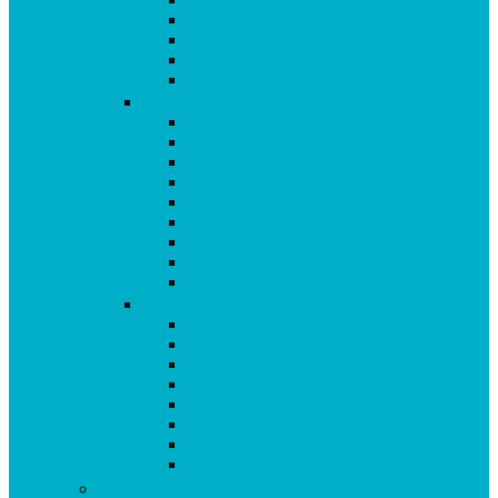
Immunsystem
Isoflavone
Kinderprodukte
Knochen
L-O
Leber
Libido
Mehr Energie
Menopause
Mineralstoffe & Spurenelemente
Multipräparate
Nervensystem
Omega 3
Oxidativer Stress
P-Z
Pollen
Sangokoralle
Säure-Basen-Haushalt
Sekundäre Pflanzenstoffe
Stress
Vitalpilze
Vitamine
Zähne
Vitalstoffe