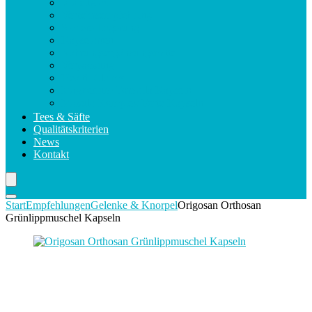
Violettglas
Verzehrsempfehlung
Sichere Lagerung
Kapselarten
Nahrungsergänzungsmittel
Verpackung
Health Claims
Magnesium Formula Kapseln
Makula Komplex Forte Kapseln
Tees & Säfte
Qualitätskriterien
News
Kontakt
Start
Empfehlungen
Gelenke & Knorpel
Origosan Orthosan
Grünlippmuschel Kapseln