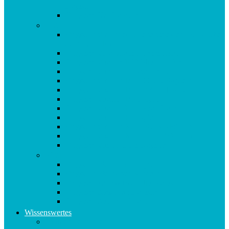
Kapseln
Origosan Uro Kapseln
V-Z
Origosan Vida Vitalis Lebenselexier – 3 Flaschen
als MULTIPACK
Origosan Vida Vitalis Lebenselixier
Origosan Vitamin B12 Plus Tropfen
Origosan Vitamin C forte Kapseln
Origosan Vitamin D 1000 I.E. Kapseln
Origosan Vitamin D3 FORTE Tropfen
Origosan Vitamin D3 Tropfen
Origosan Vitamin E Tocosan Kapseln
Origosan Vitamin E Tropfen
Origosan Vitamin K2 MK7 KAPSELN
Origosan Vitamin K2 MK7 TROPFEN
Origosan Vits for Kids Kapseln
W-Z
Origosan Weihrauch Kapseln
Origosan Weissdorn Kapseln
Origosan Yamswurzel Plus Kapseln
Origosan Zink forte Kapseln
Origosan Zistrosen Kraut
Wissenswertes
Kundenmeinungen