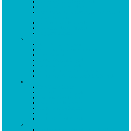
Coenzym Q10 100 mg Kapseln
Coenzym Q10 Dentalspray
Coenzym Q10 Ubiquinol Spray mit Original
Kaneka Ubiquinol
Cor Vital Formula Kapseln
Cordyceps plus C Kapseln
Curpigerol Kapseln
D-G
Darm Formula Kapseln
Darmreinigungs-Formula Pulver
Eisen Kapseln
Enzym Komplex Kapseln
Genistein Forte Kapseln
Ginkgo Biloba 80 Forte Kapseln
Glucosamin Komplex plus MSM Kapseln
H-I
Herp Formel Kapseln
HTP 5 Griffonia Kapseln
Hyaluron Komplex Kapseln
Hydro Formula Kapseln
Immun Formula Kapseln
Immun Prävent
Indol 3 Carbinol Kapseln
K-L
Korallencalcium (Sangokoralle) KAPSELN