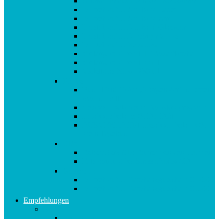
Afrokamm aus Horn von Kostkamm
Ich steh auf… Armband Leder
Ich steh auf… Armband zart
Ich steh auf… Armband Glamour
Ich steh auf… Anhänger Zipper
Ich steh auf… Reisedose
Violettglas Miron 1 L Wasserflasche
Violettglas Miron 100 ml
Violettglas Miron 250 ml
Bücher
Buch 10in2 Diät : „Morgen darf ich essen,
was ich will“
metabolic balance®: Das Aktivprogramm
metabolic balance®: Die Diät
AUSVERKAUFT metabolic balance®:
Mein Tagebuch
CDs
Robert Betz CD: Runter von den Pfunden!
Entspannung bei Stress: Audio CD
Gutscheine
Ich steh auf… Geschenkgutschein € 10,00
Ich steh auf… Geschenkgutschein € 5,00
Empfehlungen
A-E
Anti-Aging