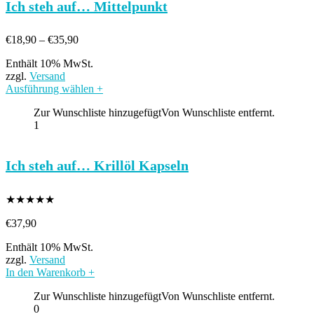
Ich steh auf… Mittelpunkt
Preisspanne:
€
18,90
–
€
35,90
€18,90
Enthält 10% MwSt.
bis
zzgl.
Versand
€35,90
Ausführung wählen
+
Zur Wunschliste hinzugefügt
Von Wunschliste entfernt.
1
Ich steh auf… Krillöl Kapseln
★
★
★
★
★
€
37,90
Enthält 10% MwSt.
zzgl.
Versand
In den Warenkorb
+
Zur Wunschliste hinzugefügt
Von Wunschliste entfernt.
0