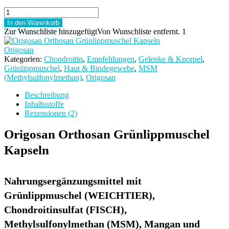
Origosan
Orthosan
In den Warenkorb
Grünlippmuschel
Zur Wunschliste hinzugefügt
Von Wunschliste entfernt.
1
Kapseln
Menge
Origosan
Kategorien:
Chondroitin
,
Empfehlungen
,
Gelenke & Knorpel
,
Grünlippmuschel
,
Haut & Bindegewebe
,
MSM
(Methylsulfonylmethan)
,
Origosan
Beschreibung
Inhaltsstoffe
Rezensionen (2)
Origosan Orthosan Grünlippmuschel
Kapseln
Nahrungsergänzungsmittel mit
Grünlippmuschel (WEICHTIER),
Chondroitinsulfat (FISCH),
Methylsulfonylmethan (MSM), Mangan und