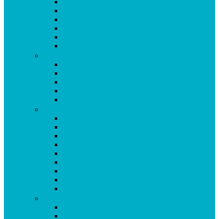
Omega 3 Fischöl Kapseln
OPC Forte Kapseln
Orthosan Grünlippmuschel Kapseln
Phytobiotika Kapseln
Probiotic Fermentgetränk
Prosta Kapseln
Q-R
Quendelkräutersaft
Red Yeast Roter Reis Kapseln
Resveratrol Kapseln
Rhodiola Rosea Kapseln
Rotklee Kapseln
S
Origosan Schlafkapseln
Origosan Schlafzwerg Spray (Schlafspray)
Origosan Schwedenbitter
Origosan Selen aus Natriumselenit
Origosan Selen forte Kapseln
Origosan Serum Lactis Plus Kapseln
Origosan SMA Chlorella Kapseln
Origosan Spirulina Mikroalge Kapseln
Origosan Super Base Kapseln
T-U
aus dem Programm: Origosan Taurin Kapseln
aus dem Sortiment: Origosan Uncaria tomentosa