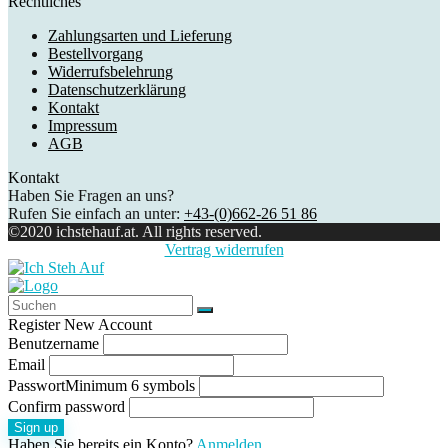
Rechtliches
Zahlungsarten und Lieferung
Bestellvorgang
Widerrufsbelehrung
Datenschutzerklärung
Kontakt
Impressum
AGB
Kontakt
Haben Sie Fragen an uns?
Rufen Sie einfach an unter:
+43-(0)662-26 51 86
©2020 ichstehauf.at. All rights reserved.
Vertrag widerrufen
Register New Account
Benutzername
Email
Passwort
Minimum 6 symbols
Confirm password
Sign up
Haben Sie bereits ein Konto?
Anmelden