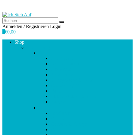
Anmelden / Registrieren
Login
0
€
0,00
Shop
Empfehlungen
A-E
Anti-Aging
Antioxidantien
Atemwege
Basenpulver
Bindegewebe & Haut
Coenzym Q10
Darm
Elektrolytgleichgewicht
Enzyme
F-K
Fettsäuren
Gehirn
Gelenke & Knorpel
Gewicht
Haare