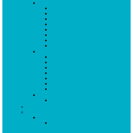
Vitalstoffe im Violettglas A – K
Antioxidans-Basis
Basisstation
Blühende Frühlingswiese
Coenzym Q10 * 100
Flotte Sprünge
Gerne Frausein
Hyaluron Komplex
Krillöl Kapseln
Vitalstoffe im Violettglas M – Z
Lachende Kinderaugen
Magnesium Basis
Mittelpunkt
Multitalent
Thunbergia
Turbotag Cordyceps
Türkisblau Sangokoralle
Vitalstoff Pulver
Na Schau!
Tees & Säfte
Zubehör
Produkte für Herz & Seele
aus dem Programm: AEG Blutdruck
Messgerät