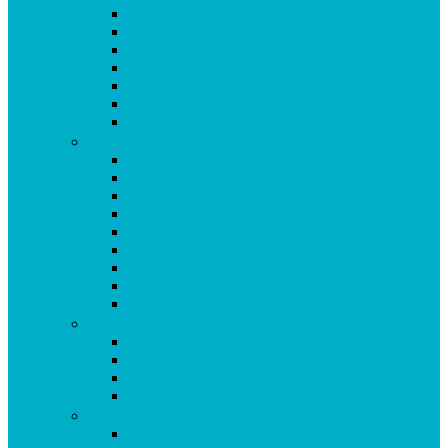
Krillöl Kapseln
L-Carnitin 500 (Kapseln)
L-Glutamin Kapseln
Lacto 11 Pulver
Leber Galle Formula Kapseln
Ling Zhi (Reishi) Kapseln
Lysin Kapseln
M
Magnesium Super Kapseln
Matrix Kapseln
Mental Fit Kapseln
Mental Fit Kapseln DOPPELPACK
Mineralstoff Formula Kapseln
MSM Formula Kapseln
MSM GEL kühlend
Mucosa Kapseln
Multivital Kapseln
N
NADH Ginkgo Formula Kapseln
Neuro Vital Kapseln
Niacin Plus Kapseln
Noni Kapseln
O-P
Oculasan Formula Kapseln