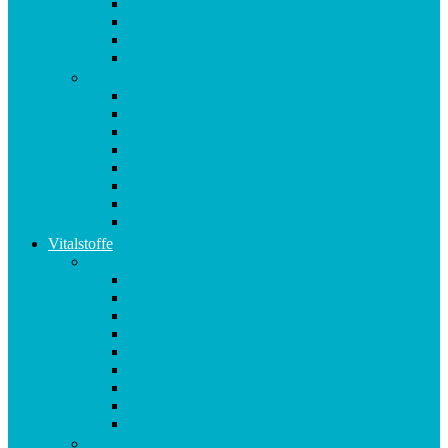
Multipräparate
Nervensystem
Omega 3
Oxidativer Stress
P-Z
Pollen
Sangokoralle
Säure-Basen-Haushalt
Sekundäre Pflanzenstoffe
Stress
Vitalpilze
Vitamine
Zähne
Vitalstoffe
Vitalstoffe im Violettglas A – K
Antioxidans-Basis
Basisstation
Blühende Frühlingswiese
Coenzym Q10 * 100
Flotte Sprünge
Gerne Frausein
Hyaluron Komplex
Krillöl Kapseln
Lachende Kinderaugen
Vitalstoffe im Violettglas M – Z