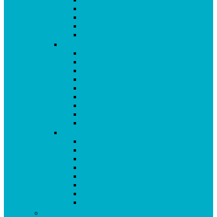
Immunsystem
Isoflavone
Kinderprodukte
Knochen
L-O
Leber
Libido
Mehr Energie
Menopause
Mineralstoffe & Spurenelemente
Multipräparate
Nervensystem
Omega 3
Oxidativer Stress
P-Z
Pollen
Sangokoralle
Säure-Basen-Haushalt
Sekundäre Pflanzenstoffe
Stress
Vitalpilze
Vitamine
Zähne
Vitalstoffe