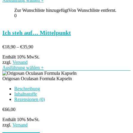
Ausführung wählen
+
Zur Wunschliste hinzugefügt
Von Wunschliste entfernt.
0
Ich steh auf… Mittelpunkt
Preisspanne:
€
18,90
–
€
35,90
€18,90
Enthält 10% MwSt.
bis
zzgl.
Versand
€35,90
Ausführung wählen
+
Origosan Oculasan Formula Kapseln
Beschreibung
Inhaltsstoffe
Rezensionen (0)
€
66,00
Enthält 10% MwSt.
zzgl.
Versand