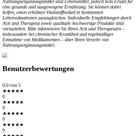
Nahrungsergänzungsmittel sind Lebensmittel, jedoch kein Ersatz für
eine gesunde und ausgewogene Ernährung. Sie können dabei
helfen, einen erhöhten Vitalstoffbedarf in bestimmten
Lebenssituationen auszugleichen. Individuelle Empfehlungen durch
Arzt und Therapeut sowie qualitativ hochwertige Produkte sind
vorzuziehen. Bitte informieren Sie Ihren Arzt und Therapeuten –
insbesondere bei chronischer Krankheit und regelmäßiger
Einnahme von Medikamenten – über Ihren Verzehr von
Nahrungsergänzungsmittel.
Benutzerbewertungen
0.0
von 5
★
★
★
★
★
0
★
★
★
★
★
0
★
★
★
★
★
0
★
★
★
★
★
0
★
★
★
★
★