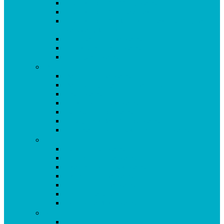
Coenzym Q10 100 mg Kapseln
Coenzym Q10 Dentalspray
Coenzym Q10 Ubiquinol Spray mit Original
Kaneka Ubiquinol
Cor Vital Formula Kapseln
Cordyceps plus C Kapseln
Curpigerol Kapseln
D-G
Darm Formula Kapseln
Darmreinigungs-Formula Pulver
Eisen Kapseln
Enzym Komplex Kapseln
Genistein Forte Kapseln
Ginkgo Biloba 80 Forte Kapseln
Glucosamin Komplex plus MSM Kapseln
H-I
Herp Formel Kapseln
HTP 5 Griffonia Kapseln
Hyaluron Komplex Kapseln
Hydro Formula Kapseln
Immun Formula Kapseln
Immun Prävent
Indol 3 Carbinol Kapseln
K-L
Korallencalcium (Sangokoralle) KAPSELN