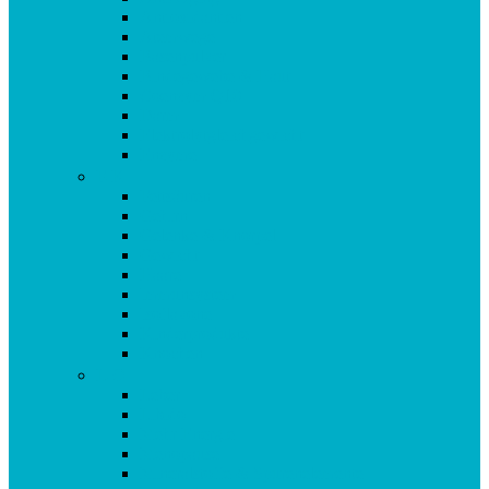
Antioxidantien
Atemwege
Basenpulver
Bindegewebe & Haut
Coenzym Q10
Darm
Elektrolytgleichgewicht
Enzyme
F-K
Fettsäuren
Gehirn
Gelenke & Knorpel
Gewicht
Haare
Immunsystem
Isoflavone
Kinderprodukte
Knochen
L-O
Leber
Libido
Mehr Energie
Menopause
Mineralstoffe & Spurenelemente