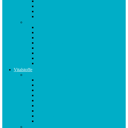
Multipräparate
Nervensystem
Omega 3
Oxidativer Stress
P-Z
Pollen
Sangokoralle
Säure-Basen-Haushalt
Sekundäre Pflanzenstoffe
Stress
Vitalpilze
Vitamine
Zähne
Vitalstoffe
Vitalstoffe im Violettglas A – K
Antioxidans-Basis
Basisstation
Blühende Frühlingswiese
Coenzym Q10 * 100
Flotte Sprünge
Gerne Frausein
Hyaluron Komplex
Krillöl Kapseln
Lachende Kinderaugen
Vitalstoffe im Violettglas M – Z