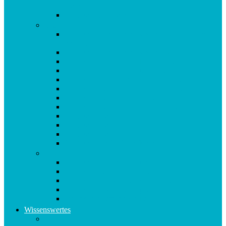
Kapseln
Origosan Uro Kapseln
V-Z
Origosan Vida Vitalis Lebenselexier – 3 Flaschen
als MULTIPACK
Origosan Vida Vitalis Lebenselixier
Origosan Vitamin B12 Plus Tropfen
Origosan Vitamin C forte Kapseln
Origosan Vitamin D 1000 I.E. Kapseln
Origosan Vitamin D3 FORTE Tropfen
Origosan Vitamin D3 Tropfen
Origosan Vitamin E Tocosan Kapseln
Origosan Vitamin E Tropfen
Origosan Vitamin K2 MK7 KAPSELN
Origosan Vitamin K2 MK7 TROPFEN
Origosan Vits for Kids Kapseln
W-Z
Origosan Weihrauch Kapseln
Origosan Weissdorn Kapseln
Origosan Yamswurzel Plus Kapseln
Origosan Zink forte Kapseln
Origosan Zistrosen Kraut
Wissenswertes
Kundenmeinungen