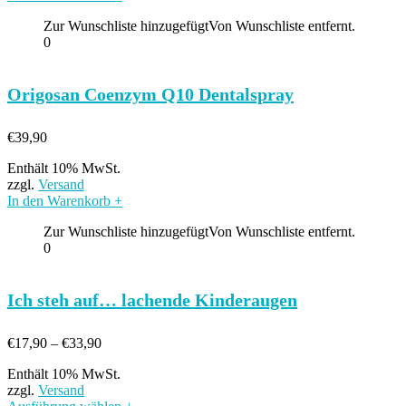
Zur Wunschliste hinzugefügt
Von Wunschliste entfernt.
0
Origosan Coenzym Q10 Dentalspray
€
39,90
Enthält 10% MwSt.
zzgl.
Versand
In den Warenkorb
+
Zur Wunschliste hinzugefügt
Von Wunschliste entfernt.
0
Ich steh auf… lachende Kinderaugen
Preisspanne:
€
17,90
–
€
33,90
€17,90
Enthält 10% MwSt.
bis
zzgl.
Versand
€33,90