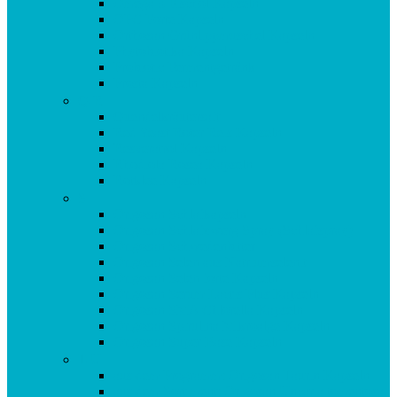
Omega 3 Fischöl Kapseln
OPC Forte Kapseln
Orthosan Grünlippmuschel Kapseln
Phytobiotika Kapseln
Probiotic Fermentgetränk
Prosta Kapseln
Q-R
Quendelkräutersaft
Red Yeast Roter Reis Kapseln
Resveratrol Kapseln
Rhodiola Rosea Kapseln
Rotklee Kapseln
S
Origosan Schlafkapseln
Origosan Schlafzwerg Spray (Schlafspray)
Origosan Schwedenbitter
Origosan Selen aus Natriumselenit
Origosan Selen forte Kapseln
Origosan Serum Lactis Plus Kapseln
Origosan SMA Chlorella Kapseln
Origosan Spirulina Mikroalge Kapseln
Origosan Super Base Kapseln
T-U
aus dem Programm: Origosan Taurin Kapseln
aus dem Sortiment: Origosan Uncaria tomentosa