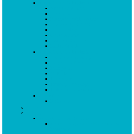
Vitalstoffe im Violettglas A – K
Antioxidans-Basis
Basisstation
Blühende Frühlingswiese
Coenzym Q10 * 100
Flotte Sprünge
Gerne Frausein
Hyaluron Komplex
Krillöl Kapseln
Vitalstoffe im Violettglas M – Z
Lachende Kinderaugen
Magnesium Basis
Mittelpunkt
Multitalent
Thunbergia
Turbotag Cordyceps
Türkisblau Sangokoralle
Vitalstoff Pulver
Na Schau!
Tees & Säfte
Zubehör
Produkte für Herz & Seele
aus dem Programm: AEG Blutdruck
Messgerät