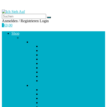
Anmelden / Registrieren
Login
0
€
0,00
Shop
Empfehlungen
A-E
Anti-Aging
Antioxidantien
Atemwege
Basenpulver
Bindegewebe & Haut
Coenzym Q10
Darm
Elektrolytgleichgewicht
Enzyme
F-K
Fettsäuren
Gehirn
Gelenke & Knorpel
Gewicht
Haare