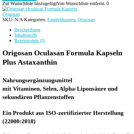
Formula
Zur Wunschliste hinzugefügt
Von Wunschliste entfernt.
0
Kapseln
Menge
Origosan
SKU:
N/A
Kategorien:
Empfehlungen
,
Origosan
Beschreibung
Inhaltsstoffe
Rezensionen (0)
Origosan Oculasan Formula Kapseln
Plus Astaxanthin
Nahrungsergänzungsmittel
mit Vitaminen, Selen, Alpha-Liponsäure und
sekundären Pflanzenstoffen
Ein Produkt aus ISO-zertifizierter Herstellung
(22000:2018)