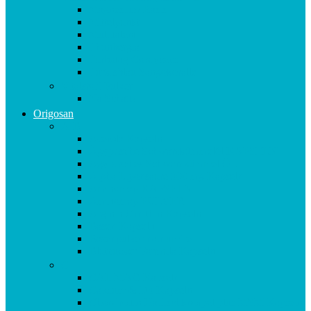
Magnesium Basis
Mittelpunkt
Multitalent
Thunbergia
Turbotag Cordyceps
Türkisblau Sangokoralle
Vitalstoff Pulver
Na Schau!
Origosan
A-B
Acerola Kapseln
Ägyptische Schwarzkümmelöl KAPSELN
Ägyptisches Schwarzkümmel ÖL
Alpha Liponsäure 300 mg Kapseln
Aminomap KAPSELN
Aminomap PULVER
Arginin Ornithin Kapseln
Basen Kapseln
Basenpulver natriumfrei
Blutzucker Formula Kapseln
C
CAL MAG Kapseln
Calcium & D3 Kapseln
Chondroitin Haifischknorpel plus MSM Kapseln