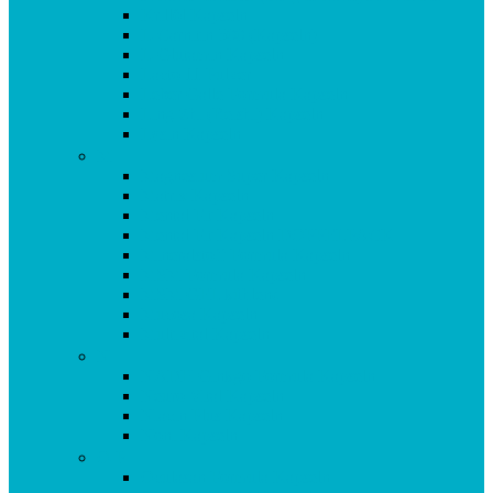
Krillöl Kapseln
L-Carnitin 500 (Kapseln)
L-Glutamin Kapseln
Lacto 11 Pulver
Leber Galle Formula Kapseln
Ling Zhi (Reishi) Kapseln
Lysin Kapseln
M
Magnesium Super Kapseln
Matrix Kapseln
Mental Fit Kapseln
Mental Fit Kapseln DOPPELPACK
Mineralstoff Formula Kapseln
MSM Formula Kapseln
MSM GEL kühlend
Mucosa Kapseln
Multivital Kapseln
N
NADH Ginkgo Formula Kapseln
Neuro Vital Kapseln
Niacin Plus Kapseln
Noni Kapseln
O-P
Oculasan Formula Kapseln