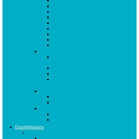
Afrokamm aus Horn von Kostkamm
Ich steh auf… Armband Leder
Ich steh auf… Armband zart
Ich steh auf… Armband Glamour
Ich steh auf… Anhänger Zipper
Ich steh auf… Reisedose
Violettglas Miron 1 L Wasserflasche
Violettglas Miron 100 ml
Violettglas Miron 250 ml
Bücher
Buch 10in2 Diät : „Morgen darf ich essen,
was ich will“
metabolic balance®: Das Aktivprogramm
metabolic balance®: Die Diät
AUSVERKAUFT metabolic balance®:
Mein Tagebuch
CDs
Robert Betz CD: Runter von den Pfunden!
Entspannung bei Stress: Audio CD
Gutscheine
Ich steh auf… Geschenkgutschein € 10,00
Ich steh auf… Geschenkgutschein € 5,00
Empfehlungen
A-E
Anti-Aging