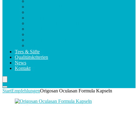
Violettglas
Verzehrsempfehlung
Sichere Lagerung
Kapselarten
Nahrungsergänzungsmittel
Verpackung
Health Claims
Magnesium Formula Kapseln
Makula Komplex Forte Kapseln
Tees & Säfte
Qualitätskriterien
News
Kontakt
Start
Empfehlungen
Origosan Oculasan Formula Kapseln