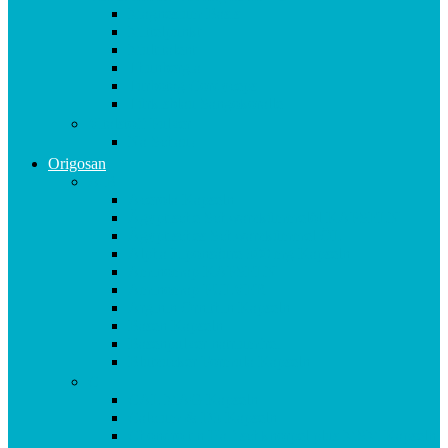
Magnesium Basis
Mittelpunkt
Multitalent
Thunbergia
Turbotag Cordyceps
Türkisblau Sangokoralle
Vitalstoff Pulver
Na Schau!
Origosan
A-B
Acerola Kapseln
Ägyptische Schwarzkümmelöl KAPSELN
Ägyptisches Schwarzkümmel ÖL
Alpha Liponsäure 300 mg Kapseln
Aminomap KAPSELN
Aminomap PULVER
Arginin Ornithin Kapseln
Basen Kapseln
Basenpulver natriumfrei
Blutzucker Formula Kapseln
C
CAL MAG Kapseln
Calcium & D3 Kapseln
Chondroitin Haifischknorpel plus MSM Kapseln