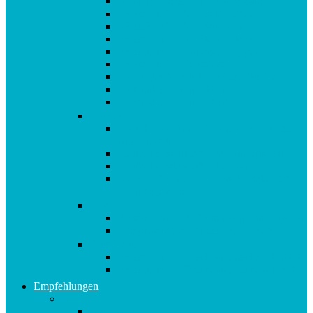
Afrokamm aus Horn von Kostkamm
Ich steh auf… Armband Leder
Ich steh auf… Armband zart
Ich steh auf… Armband Glamour
Ich steh auf… Anhänger Zipper
Ich steh auf… Reisedose
Violettglas Miron 1 L Wasserflasche
Violettglas Miron 100 ml
Violettglas Miron 250 ml
Bücher
Buch 10in2 Diät : „Morgen darf ich essen,
was ich will“
metabolic balance®: Das Aktivprogramm
metabolic balance®: Die Diät
AUSVERKAUFT metabolic balance®:
Mein Tagebuch
CDs
Robert Betz CD: Runter von den Pfunden!
Entspannung bei Stress: Audio CD
Gutscheine
Ich steh auf… Geschenkgutschein € 10,00
Ich steh auf… Geschenkgutschein € 5,00
Empfehlungen
A-E
Anti-Aging