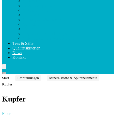
Violettglas
Verzehrsempfehlung
Sichere Lagerung
Kapselarten
Nahrungsergänzungsmittel
Verpackung
Health Claims
Magnesium Formula Kapseln
Makula Komplex Forte Kapseln
Tees & Säfte
Qualitätskriterien
News
Kontakt
Start
Empfehlungen
Mineralstoffe & Spurenelemente
Kupfer
Kupfer
Filter