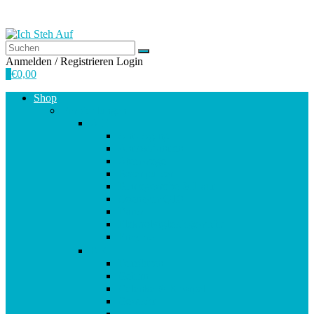
Anmelden / Registrieren
Login
0
€
0,00
Shop
Empfehlungen
A-E
Anti-Aging
Antioxidantien
Atemwege
Basenpulver
Bindegewebe & Haut
Coenzym Q10
Darm
Elektrolytgleichgewicht
Enzyme
F-K
Fettsäuren
Gehirn
Gelenke & Knorpel
Gewicht
Haare