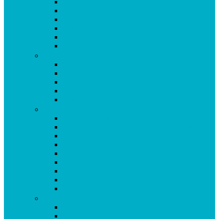
Omega 3 Fischöl Kapseln
OPC Forte Kapseln
Orthosan Grünlippmuschel Kapseln
Phytobiotika Kapseln
Probiotic Fermentgetränk
Prosta Kapseln
Q-R
Quendelkräutersaft
Red Yeast Roter Reis Kapseln
Resveratrol Kapseln
Rhodiola Rosea Kapseln
Rotklee Kapseln
S
Origosan Schlafkapseln
Origosan Schlafzwerg Spray (Schlafspray)
Origosan Schwedenbitter
Origosan Selen aus Natriumselenit
Origosan Selen forte Kapseln
Origosan Serum Lactis Plus Kapseln
Origosan SMA Chlorella Kapseln
Origosan Spirulina Mikroalge Kapseln
Origosan Super Base Kapseln
T-U
aus dem Programm: Origosan Taurin Kapseln
aus dem Sortiment: Origosan Uncaria tomentosa