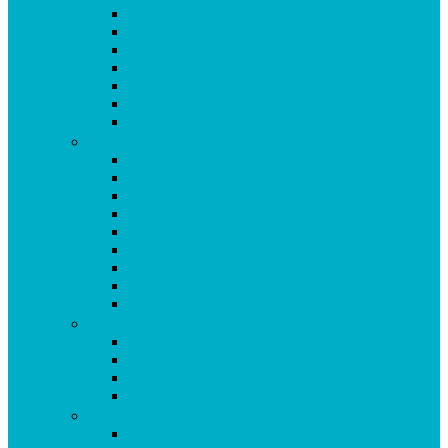
Krillöl Kapseln
L-Carnitin 500 (Kapseln)
L-Glutamin Kapseln
Lacto 11 Pulver
Leber Galle Formula Kapseln
Ling Zhi (Reishi) Kapseln
Lysin Kapseln
M
Magnesium Super Kapseln
Matrix Kapseln
Mental Fit Kapseln
Mental Fit Kapseln DOPPELPACK
Mineralstoff Formula Kapseln
MSM Formula Kapseln
MSM GEL kühlend
Mucosa Kapseln
Multivital Kapseln
N
NADH Ginkgo Formula Kapseln
Neuro Vital Kapseln
Niacin Plus Kapseln
Noni Kapseln
O-P
Oculasan Formula Kapseln