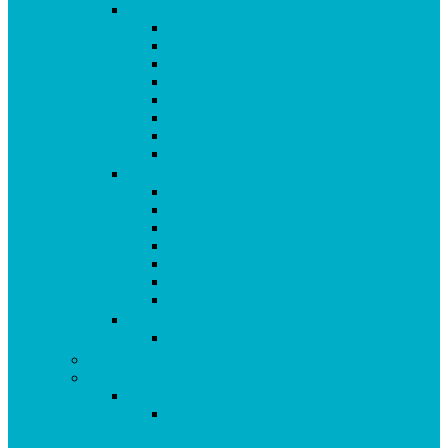
Vitalstoffe im Violettglas A – K
Antioxidans-Basis
Basisstation
Blühende Frühlingswiese
Coenzym Q10 * 100
Flotte Sprünge
Gerne Frausein
Hyaluron Komplex
Krillöl Kapseln
Vitalstoffe im Violettglas M – Z
Lachende Kinderaugen
Magnesium Basis
Mittelpunkt
Multitalent
Thunbergia
Turbotag Cordyceps
Türkisblau Sangokoralle
Vitalstoff Pulver
Na Schau!
Tees & Säfte
Zubehör
Produkte für Herz & Seele
aus dem Programm: AEG Blutdruck
Messgerät