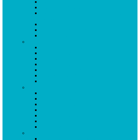
Coenzym Q10 100 mg Kapseln
Coenzym Q10 Dentalspray
Coenzym Q10 Ubiquinol Spray mit Original
Kaneka Ubiquinol
Cor Vital Formula Kapseln
Cordyceps plus C Kapseln
Curpigerol Kapseln
D-G
Darm Formula Kapseln
Darmreinigungs-Formula Pulver
Eisen Kapseln
Enzym Komplex Kapseln
Genistein Forte Kapseln
Ginkgo Biloba 80 Forte Kapseln
Glucosamin Komplex plus MSM Kapseln
H-I
Herp Formel Kapseln
HTP 5 Griffonia Kapseln
Hyaluron Komplex Kapseln
Hydro Formula Kapseln
Immun Formula Kapseln
Immun Prävent
Indol 3 Carbinol Kapseln
K-L
Korallencalcium (Sangokoralle) KAPSELN