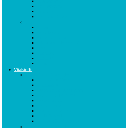
Multipräparate
Nervensystem
Omega 3
Oxidativer Stress
P-Z
Pollen
Sangokoralle
Säure-Basen-Haushalt
Sekundäre Pflanzenstoffe
Stress
Vitalpilze
Vitamine
Zähne
Vitalstoffe
Vitalstoffe im Violettglas A – K
Antioxidans-Basis
Basisstation
Blühende Frühlingswiese
Coenzym Q10 * 100
Flotte Sprünge
Gerne Frausein
Hyaluron Komplex
Krillöl Kapseln
Lachende Kinderaugen
Vitalstoffe im Violettglas M – Z