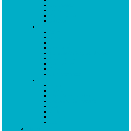
Immunsystem
Isoflavone
Kinderprodukte
Knochen
L-O
Leber
Libido
Mehr Energie
Menopause
Mineralstoffe & Spurenelemente
Multipräparate
Nervensystem
Omega 3
Oxidativer Stress
P-Z
Pollen
Sangokoralle
Säure-Basen-Haushalt
Sekundäre Pflanzenstoffe
Stress
Vitalpilze
Vitamine
Zähne
Vitalstoffe