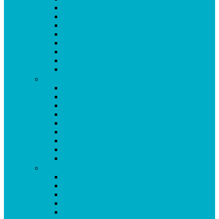
Antioxidantien
Atemwege
Basenpulver
Bindegewebe & Haut
Coenzym Q10
Darm
Elektrolytgleichgewicht
Enzyme
F-K
Fettsäuren
Gehirn
Gelenke & Knorpel
Gewicht
Haare
Immunsystem
Isoflavone
Kinderprodukte
Knochen
L-O
Leber
Libido
Mehr Energie
Menopause
Mineralstoffe & Spurenelemente