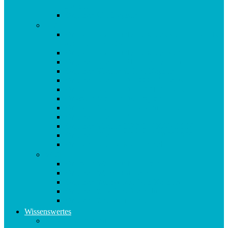
Kapseln
Origosan Uro Kapseln
V-Z
Origosan Vida Vitalis Lebenselexier – 3 Flaschen
als MULTIPACK
Origosan Vida Vitalis Lebenselixier
Origosan Vitamin B12 Plus Tropfen
Origosan Vitamin C forte Kapseln
Origosan Vitamin D 1000 I.E. Kapseln
Origosan Vitamin D3 FORTE Tropfen
Origosan Vitamin D3 Tropfen
Origosan Vitamin E Tocosan Kapseln
Origosan Vitamin E Tropfen
Origosan Vitamin K2 MK7 KAPSELN
Origosan Vitamin K2 MK7 TROPFEN
Origosan Vits for Kids Kapseln
W-Z
Origosan Weihrauch Kapseln
Origosan Weissdorn Kapseln
Origosan Yamswurzel Plus Kapseln
Origosan Zink forte Kapseln
Origosan Zistrosen Kraut
Wissenswertes
Kundenmeinungen