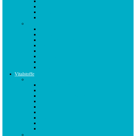
Multipräparate
Nervensystem
Omega 3
Oxidativer Stress
P-Z
Pollen
Sangokoralle
Säure-Basen-Haushalt
Sekundäre Pflanzenstoffe
Stress
Vitalpilze
Vitamine
Zähne
Vitalstoffe
Vitalstoffe im Violettglas A – K
Antioxidans-Basis
Basisstation
Blühende Frühlingswiese
Coenzym Q10 * 100
Flotte Sprünge
Gerne Frausein
Hyaluron Komplex
Krillöl Kapseln
Lachende Kinderaugen
Vitalstoffe im Violettglas M – Z