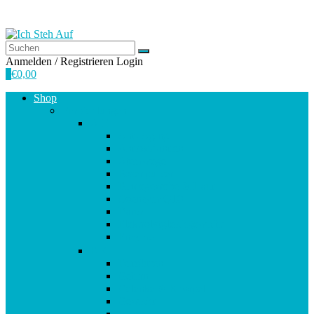
Anmelden / Registrieren
Login
0
€
0,00
Shop
Empfehlungen
A-E
Anti-Aging
Antioxidantien
Atemwege
Basenpulver
Bindegewebe & Haut
Coenzym Q10
Darm
Elektrolytgleichgewicht
Enzyme
F-K
Fettsäuren
Gehirn
Gelenke & Knorpel
Gewicht
Haare