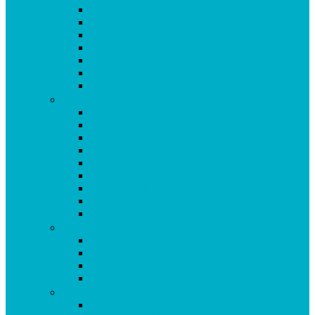
Krillöl Kapseln
L-Carnitin 500 (Kapseln)
L-Glutamin Kapseln
Lacto 11 Pulver
Leber Galle Formula Kapseln
Ling Zhi (Reishi) Kapseln
Lysin Kapseln
M
Magnesium Super Kapseln
Matrix Kapseln
Mental Fit Kapseln
Mental Fit Kapseln DOPPELPACK
Mineralstoff Formula Kapseln
MSM Formula Kapseln
MSM GEL kühlend
Mucosa Kapseln
Multivital Kapseln
N
NADH Ginkgo Formula Kapseln
Neuro Vital Kapseln
Niacin Plus Kapseln
Noni Kapseln
O-P
Oculasan Formula Kapseln