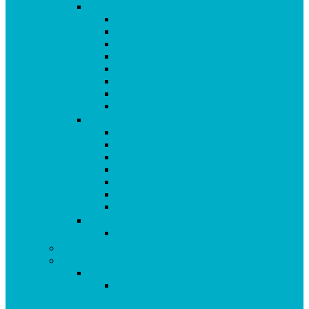
Vitalstoffe im Violettglas A – K
Antioxidans-Basis
Basisstation
Blühende Frühlingswiese
Coenzym Q10 * 100
Flotte Sprünge
Gerne Frausein
Hyaluron Komplex
Krillöl Kapseln
Vitalstoffe im Violettglas M – Z
Lachende Kinderaugen
Magnesium Basis
Mittelpunkt
Multitalent
Thunbergia
Turbotag Cordyceps
Türkisblau Sangokoralle
Vitalstoff Pulver
Na Schau!
Tees & Säfte
Zubehör
Produkte für Herz & Seele
aus dem Programm: AEG Blutdruck
Messgerät