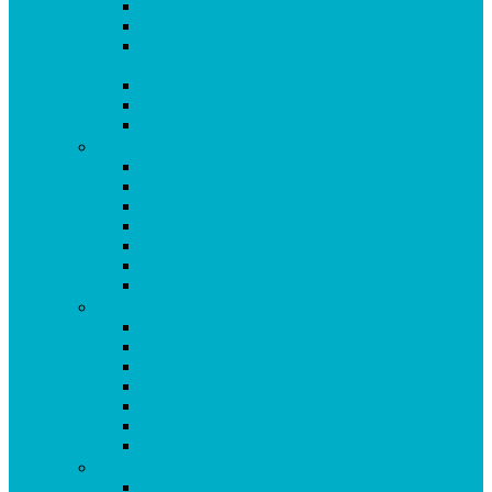
Coenzym Q10 100 mg Kapseln
Coenzym Q10 Dentalspray
Coenzym Q10 Ubiquinol Spray mit Original
Kaneka Ubiquinol
Cor Vital Formula Kapseln
Cordyceps plus C Kapseln
Curpigerol Kapseln
D-G
Darm Formula Kapseln
Darmreinigungs-Formula Pulver
Eisen Kapseln
Enzym Komplex Kapseln
Genistein Forte Kapseln
Ginkgo Biloba 80 Forte Kapseln
Glucosamin Komplex plus MSM Kapseln
H-I
Herp Formel Kapseln
HTP 5 Griffonia Kapseln
Hyaluron Komplex Kapseln
Hydro Formula Kapseln
Immun Formula Kapseln
Immun Prävent
Indol 3 Carbinol Kapseln
K-L
Korallencalcium (Sangokoralle) KAPSELN