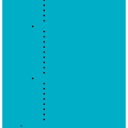
Immunsystem
Isoflavone
Kinderprodukte
Knochen
L-O
Leber
Libido
Mehr Energie
Menopause
Mineralstoffe & Spurenelemente
Multipräparate
Nervensystem
Omega 3
Oxidativer Stress
P-Z
Pollen
Sangokoralle
Säure-Basen-Haushalt
Sekundäre Pflanzenstoffe
Stress
Vitalpilze
Vitamine
Zähne
Vitalstoffe