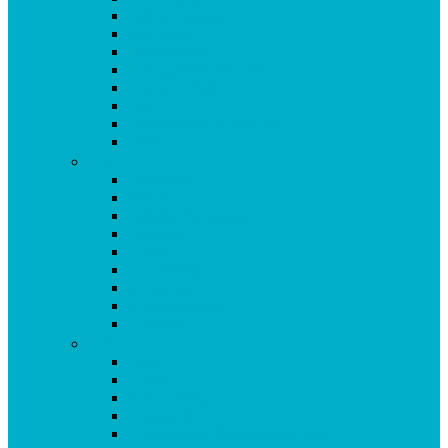
Antioxidantien
Atemwege
Basenpulver
Bindegewebe & Haut
Coenzym Q10
Darm
Elektrolytgleichgewicht
Enzyme
F-K
Fettsäuren
Gehirn
Gelenke & Knorpel
Gewicht
Haare
Immunsystem
Isoflavone
Kinderprodukte
Knochen
L-O
Leber
Libido
Mehr Energie
Menopause
Mineralstoffe & Spurenelemente