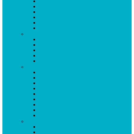
Omega 3 Fischöl Kapseln
OPC Forte Kapseln
Orthosan Grünlippmuschel Kapseln
Phytobiotika Kapseln
Probiotic Fermentgetränk
Prosta Kapseln
Q-R
Quendelkräutersaft
Red Yeast Roter Reis Kapseln
Resveratrol Kapseln
Rhodiola Rosea Kapseln
Rotklee Kapseln
S
Origosan Schlafkapseln
Origosan Schlafzwerg Spray (Schlafspray)
Origosan Schwedenbitter
Origosan Selen aus Natriumselenit
Origosan Selen forte Kapseln
Origosan Serum Lactis Plus Kapseln
Origosan SMA Chlorella Kapseln
Origosan Spirulina Mikroalge Kapseln
Origosan Super Base Kapseln
T-U
aus dem Programm: Origosan Taurin Kapseln
aus dem Sortiment: Origosan Uncaria tomentosa