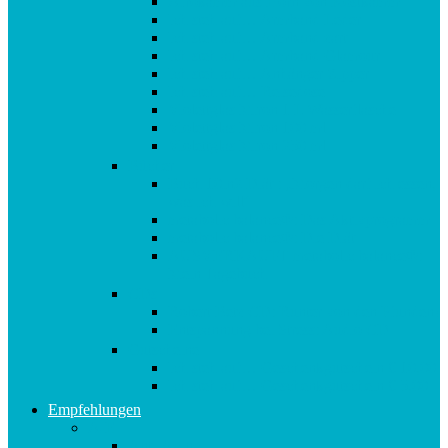
Afrokamm aus Horn von Kostkamm
Ich steh auf… Armband Leder
Ich steh auf… Armband zart
Ich steh auf… Armband Glamour
Ich steh auf… Anhänger Zipper
Ich steh auf… Reisedose
Violettglas Miron 1 L Wasserflasche
Violettglas Miron 100 ml
Violettglas Miron 250 ml
Bücher
Buch 10in2 Diät : „Morgen darf ich essen,
was ich will“
metabolic balance®: Das Aktivprogramm
metabolic balance®: Die Diät
AUSVERKAUFT metabolic balance®:
Mein Tagebuch
CDs
Robert Betz CD: Runter von den Pfunden!
Entspannung bei Stress: Audio CD
Gutscheine
Ich steh auf… Geschenkgutschein € 10,00
Ich steh auf… Geschenkgutschein € 5,00
Empfehlungen
A-E
Anti-Aging