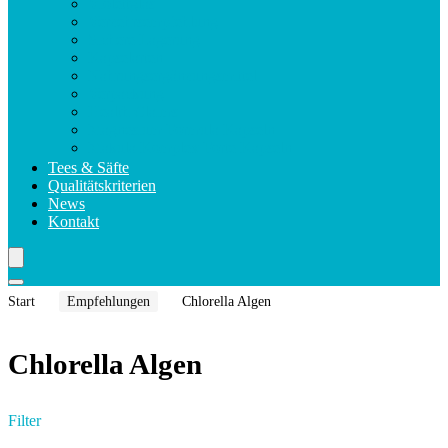
Violettglas
Verzehrsempfehlung
Sichere Lagerung
Kapselarten
Nahrungsergänzungsmittel
Verpackung
Health Claims
Magnesium Formula Kapseln
Makula Komplex Forte Kapseln
Tees & Säfte
Qualitätskriterien
News
Kontakt
Start
Empfehlungen
Chlorella Algen
Chlorella Algen
Filter