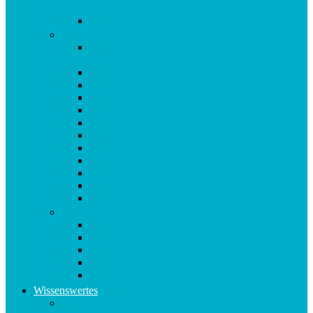
Kapseln
Origosan Uro Kapseln
V-Z
Origosan Vida Vitalis Lebenselexier – 3 Flaschen
als MULTIPACK
Origosan Vida Vitalis Lebenselixier
Origosan Vitamin B12 Plus Tropfen
Origosan Vitamin C forte Kapseln
Origosan Vitamin D 1000 I.E. Kapseln
Origosan Vitamin D3 FORTE Tropfen
Origosan Vitamin D3 Tropfen
Origosan Vitamin E Tocosan Kapseln
Origosan Vitamin E Tropfen
Origosan Vitamin K2 MK7 KAPSELN
Origosan Vitamin K2 MK7 TROPFEN
Origosan Vits for Kids Kapseln
W-Z
Origosan Weihrauch Kapseln
Origosan Weissdorn Kapseln
Origosan Yamswurzel Plus Kapseln
Origosan Zink forte Kapseln
Origosan Zistrosen Kraut
Wissenswertes
Kundenmeinungen