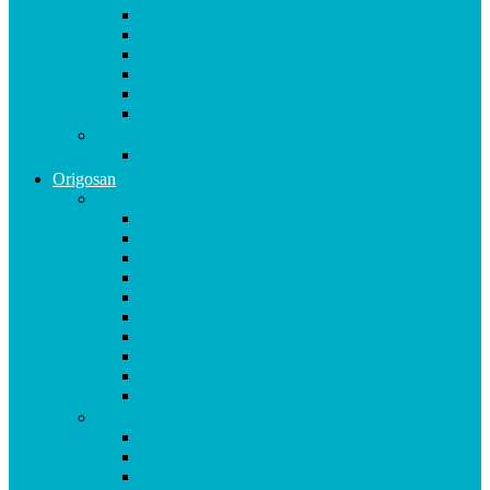
Magnesium Basis
Mittelpunkt
Multitalent
Thunbergia
Turbotag Cordyceps
Türkisblau Sangokoralle
Vitalstoff Pulver
Na Schau!
Origosan
A-B
Acerola Kapseln
Ägyptische Schwarzkümmelöl KAPSELN
Ägyptisches Schwarzkümmel ÖL
Alpha Liponsäure 300 mg Kapseln
Aminomap KAPSELN
Aminomap PULVER
Arginin Ornithin Kapseln
Basen Kapseln
Basenpulver natriumfrei
Blutzucker Formula Kapseln
C
CAL MAG Kapseln
Calcium & D3 Kapseln
Chondroitin Haifischknorpel plus MSM Kapseln