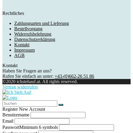
Rechtliches
Zahlungsarten und Lieferung
Bestellvorgang
Widerrufsbelehrung
Datenschutzerklärung
Kontakt
Impressum
AGB
Kontakt
Haben Sie Fragen an uns?
Rufen Sie einfach an unter:
+43-(0)662-26 51 86
©2020 ichstehauf.at. All rights reserved.
Vertrag widerrufen
Register New Account
Benutzername
Email
Passwort
Minimum 6 symbols