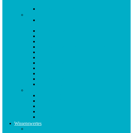
Kapseln
Origosan Uro Kapseln
V-Z
Origosan Vida Vitalis Lebenselexier – 3 Flaschen
als MULTIPACK
Origosan Vida Vitalis Lebenselixier
Origosan Vitamin B12 Plus Tropfen
Origosan Vitamin C forte Kapseln
Origosan Vitamin D 1000 I.E. Kapseln
Origosan Vitamin D3 FORTE Tropfen
Origosan Vitamin D3 Tropfen
Origosan Vitamin E Tocosan Kapseln
Origosan Vitamin E Tropfen
Origosan Vitamin K2 MK7 KAPSELN
Origosan Vitamin K2 MK7 TROPFEN
Origosan Vits for Kids Kapseln
W-Z
Origosan Weihrauch Kapseln
Origosan Weissdorn Kapseln
Origosan Yamswurzel Plus Kapseln
Origosan Zink forte Kapseln
Origosan Zistrosen Kraut
Wissenswertes
Kundenmeinungen