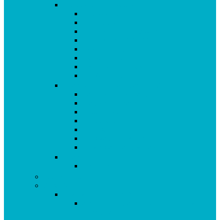
Vitalstoffe im Violettglas A – K
Antioxidans-Basis
Basisstation
Blühende Frühlingswiese
Coenzym Q10 * 100
Flotte Sprünge
Gerne Frausein
Hyaluron Komplex
Krillöl Kapseln
Vitalstoffe im Violettglas M – Z
Lachende Kinderaugen
Magnesium Basis
Mittelpunkt
Multitalent
Thunbergia
Turbotag Cordyceps
Türkisblau Sangokoralle
Vitalstoff Pulver
Na Schau!
Tees & Säfte
Zubehör
Produkte für Herz & Seele
aus dem Programm: AEG Blutdruck
Messgerät