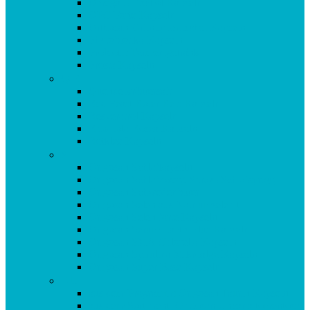
Omega 3 Fischöl Kapseln
OPC Forte Kapseln
Orthosan Grünlippmuschel Kapseln
Phytobiotika Kapseln
Probiotic Fermentgetränk
Prosta Kapseln
Q-R
Quendelkräutersaft
Red Yeast Roter Reis Kapseln
Resveratrol Kapseln
Rhodiola Rosea Kapseln
Rotklee Kapseln
S
Origosan Schlafkapseln
Origosan Schlafzwerg Spray (Schlafspray)
Origosan Schwedenbitter
Origosan Selen aus Natriumselenit
Origosan Selen forte Kapseln
Origosan Serum Lactis Plus Kapseln
Origosan SMA Chlorella Kapseln
Origosan Spirulina Mikroalge Kapseln
Origosan Super Base Kapseln
T-U
aus dem Programm: Origosan Taurin Kapseln
aus dem Sortiment: Origosan Uncaria tomentosa