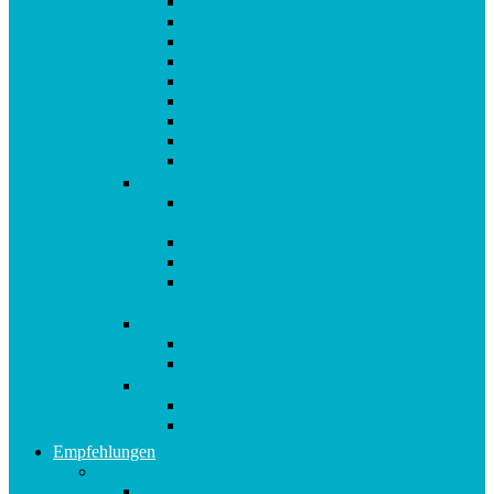
Afrokamm aus Horn von Kostkamm
Ich steh auf… Armband Leder
Ich steh auf… Armband zart
Ich steh auf… Armband Glamour
Ich steh auf… Anhänger Zipper
Ich steh auf… Reisedose
Violettglas Miron 1 L Wasserflasche
Violettglas Miron 100 ml
Violettglas Miron 250 ml
Bücher
Buch 10in2 Diät : „Morgen darf ich essen,
was ich will“
metabolic balance®: Das Aktivprogramm
metabolic balance®: Die Diät
AUSVERKAUFT metabolic balance®:
Mein Tagebuch
CDs
Robert Betz CD: Runter von den Pfunden!
Entspannung bei Stress: Audio CD
Gutscheine
Ich steh auf… Geschenkgutschein € 10,00
Ich steh auf… Geschenkgutschein € 5,00
Empfehlungen
A-E
Anti-Aging