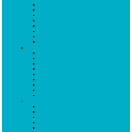
Antioxidantien
Atemwege
Basenpulver
Bindegewebe & Haut
Coenzym Q10
Darm
Elektrolytgleichgewicht
Enzyme
F-K
Fettsäuren
Gehirn
Gelenke & Knorpel
Gewicht
Haare
Immunsystem
Isoflavone
Kinderprodukte
Knochen
L-O
Leber
Libido
Mehr Energie
Menopause
Mineralstoffe & Spurenelemente