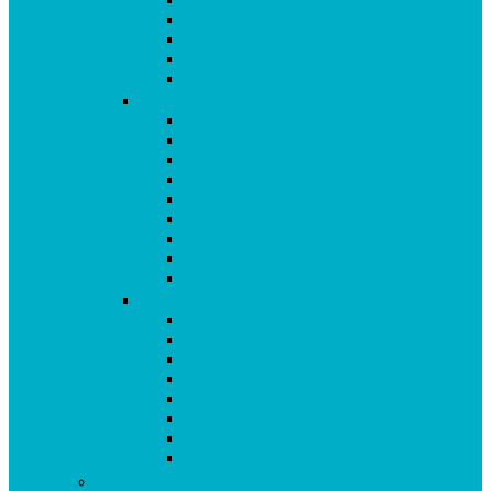
Immunsystem
Isoflavone
Kinderprodukte
Knochen
L-O
Leber
Libido
Mehr Energie
Menopause
Mineralstoffe & Spurenelemente
Multipräparate
Nervensystem
Omega 3
Oxidativer Stress
P-Z
Pollen
Sangokoralle
Säure-Basen-Haushalt
Sekundäre Pflanzenstoffe
Stress
Vitalpilze
Vitamine
Zähne
Vitalstoffe