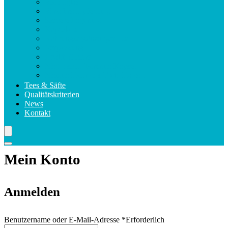
Violettglas
Verzehrsempfehlung
Sichere Lagerung
Kapselarten
Nahrungsergänzungsmittel
Verpackung
Health Claims
Magnesium Formula Kapseln
Makula Komplex Forte Kapseln
Tees & Säfte
Qualitätskriterien
News
Kontakt
Mein Konto
Anmelden
Benutzername oder E-Mail-Adresse
*
Erforderlich