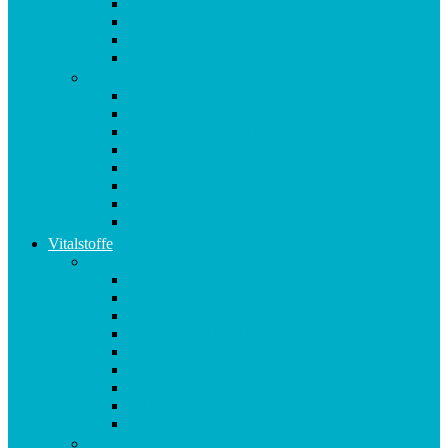
Multipräparate
Nervensystem
Omega 3
Oxidativer Stress
P-Z
Pollen
Sangokoralle
Säure-Basen-Haushalt
Sekundäre Pflanzenstoffe
Stress
Vitalpilze
Vitamine
Zähne
Vitalstoffe
Vitalstoffe im Violettglas A – K
Antioxidans-Basis
Basisstation
Blühende Frühlingswiese
Coenzym Q10 * 100
Flotte Sprünge
Gerne Frausein
Hyaluron Komplex
Krillöl Kapseln
Lachende Kinderaugen
Vitalstoffe im Violettglas M – Z