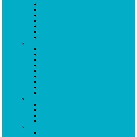
Krillöl Kapseln
L-Carnitin 500 (Kapseln)
L-Glutamin Kapseln
Lacto 11 Pulver
Leber Galle Formula Kapseln
Ling Zhi (Reishi) Kapseln
Lysin Kapseln
M
Magnesium Super Kapseln
Matrix Kapseln
Mental Fit Kapseln
Mental Fit Kapseln DOPPELPACK
Mineralstoff Formula Kapseln
MSM Formula Kapseln
MSM GEL kühlend
Mucosa Kapseln
Multivital Kapseln
N
NADH Ginkgo Formula Kapseln
Neuro Vital Kapseln
Niacin Plus Kapseln
Noni Kapseln
O-P
Oculasan Formula Kapseln