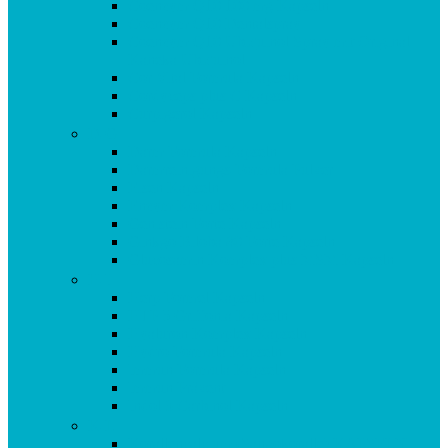
Coenzym Q10 100 mg Kapseln
Coenzym Q10 Dentalspray
Coenzym Q10 Ubiquinol Spray mit Original
Kaneka Ubiquinol
Cor Vital Formula Kapseln
Cordyceps plus C Kapseln
Curpigerol Kapseln
D-G
Darm Formula Kapseln
Darmreinigungs-Formula Pulver
Eisen Kapseln
Enzym Komplex Kapseln
Genistein Forte Kapseln
Ginkgo Biloba 80 Forte Kapseln
Glucosamin Komplex plus MSM Kapseln
H-I
Herp Formel Kapseln
HTP 5 Griffonia Kapseln
Hyaluron Komplex Kapseln
Hydro Formula Kapseln
Immun Formula Kapseln
Immun Prävent
Indol 3 Carbinol Kapseln
K-L
Korallencalcium (Sangokoralle) KAPSELN