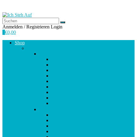
Anmelden / Registrieren
Login
0
€
0,00
Shop
Empfehlungen
A-E
Anti-Aging
Antioxidantien
Atemwege
Basenpulver
Bindegewebe & Haut
Coenzym Q10
Darm
Elektrolytgleichgewicht
Enzyme
F-K
Fettsäuren
Gehirn
Gelenke & Knorpel
Gewicht
Haare