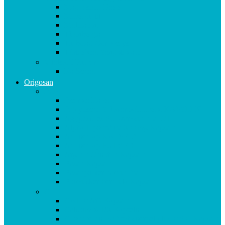
Magnesium Basis
Mittelpunkt
Multitalent
Thunbergia
Turbotag Cordyceps
Türkisblau Sangokoralle
Vitalstoff Pulver
Na Schau!
Origosan
A-B
Acerola Kapseln
Ägyptische Schwarzkümmelöl KAPSELN
Ägyptisches Schwarzkümmel ÖL
Alpha Liponsäure 300 mg Kapseln
Aminomap KAPSELN
Aminomap PULVER
Arginin Ornithin Kapseln
Basen Kapseln
Basenpulver natriumfrei
Blutzucker Formula Kapseln
C
CAL MAG Kapseln
Calcium & D3 Kapseln
Chondroitin Haifischknorpel plus MSM Kapseln